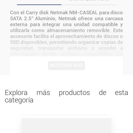
Con el Carry disk Netmak NM-CASEAL para disco
SATA 2.5" Aluminio, Netmak ofrece una carcasa
externa para integrar una unidad compatible y
utilizarla como almacenamiento removible. Este
accesorio facilita el aprovechamiento de discos o
SSD disponibles, permitiendo organizar copias de
seguridad, transportar archivos o acceder a
información desde equipos compatibles. La
elección debe realizarse considerando el formato
MOSTRAR MÁS
y la conexión mencionados en el producto. El
modelo NM-CASEAL para disco SATA 2.5"
Aluminio está orientado tanto a uso personal
como técnico, aportando una solución ordenada
para proteger la unidad y conectarla desde el
Explora más productos de esta
exterior.
categoría