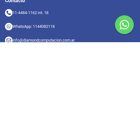
Contacto
11-4484-1162 int. 18
WhatsApp: 1144082118
info@diamondcomputacion.com.ar
Sucursales de retiro
09:00 a 20:00 hs
Conocé las sucursales
Seguinos en redes
Suscribete a nuestro newsletter