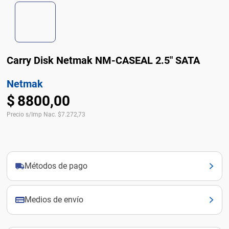
Carry Disk Netmak NM-CASEAL 2.5" SATA
Netmak
$
8800
,
00
Precio s/Imp Nac.
$
7.272,73
Métodos de pago
Medios de envío