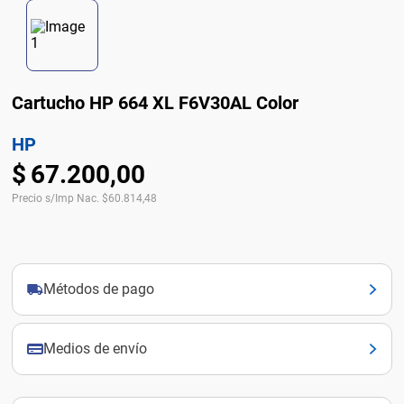
Cartucho HP 664 XL F6V30AL Color
HP
$
67
.
200
,
00
Precio s/Imp Nac.
$
60.814,48
Métodos de pago
Medios de envío