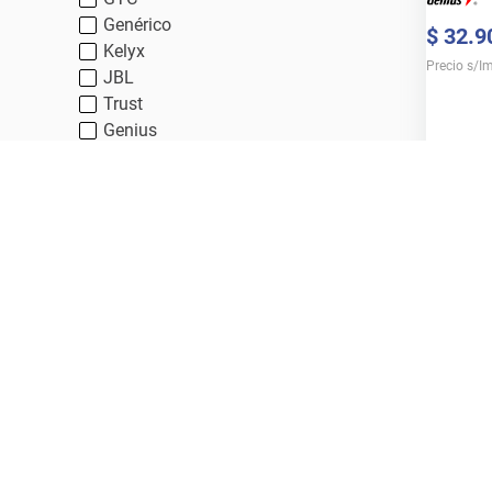
Genérico
$
32
.
9
Kelyx
Precio s/I
JBL
Trust
Genius
Bangho
Rangos de precio
En stock 
Consultá
$ 3200,00
–
$ 129.300,00