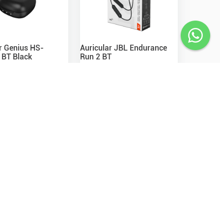
r Genius HS-
Auricular JBL Endurance
BT Black
Run 2 BT
00
,
00
$
76
.
000
,
00
mp Nac.
$
14.208,14
Precio s/Imp Nac.
$
62.809,92
online
Sin stock en venta web
 stock en sucursal
Disponible en sucursales
Agregar
Ver Disponibilidad
Ver detalle
Ver detalle