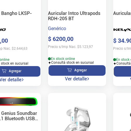
e Bangho LKSP-
Auricular Intco Ultrapods
Auricula
RDH-205 BT
Genérico
$
6200
,
00
,
00
$
34
.
9
Precio s/Imp Nac.
$
5.123,97
mp Nac.
$
2.644,63
Precio s/I
En stock online
online
En stock 
Consultá stock en sucursal
 stock en sucursal
Consultá
Agregar
Agregar
Ver detalle
Ver detalle
e Genius Soundbar
.1 Bluetooth USB