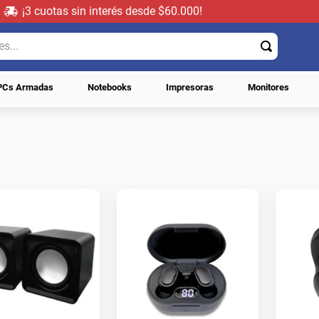
¡3 cuotas sin interés desde $60.000!
..
PCs Armadas
Notebooks
Impresoras
Monitores