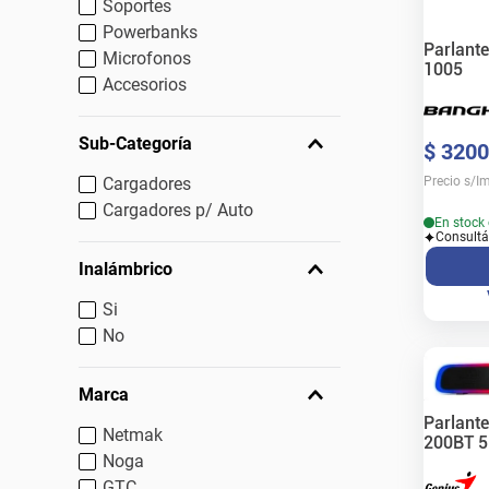
Soportes
Powerbanks
Parlant
Microfonos
1005
Accesorios
Sub-Categoría
$
3200
Precio s/I
Cargadores
Cargadores p/ Auto
En stock 
Consultá
Inalámbrico
Si
No
Marca
Parlant
Netmak
200BT 5
Noga
RGB
GTC