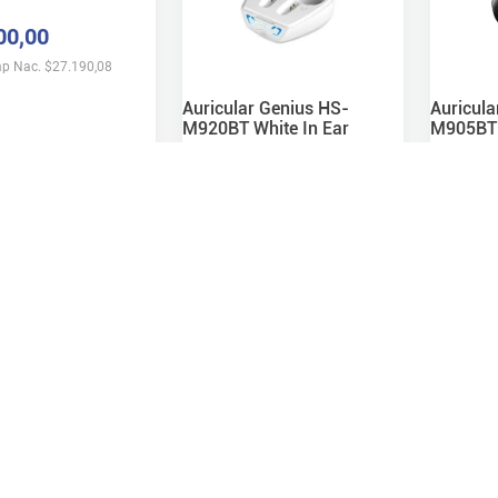
00
,
00
mp Nac.
$
27.190,08
Auricular Genius HS-
Auricula
M920BT White In Ear
M905BT 
online
$
22
.
400
,
00
$
15
.
7
 stock en sucursal
Agregar
Precio s/Imp Nac.
$
18.512,40
Precio s/I
Ver detalle
En stock online
En stock 
Consultá stock en sucursal
Consultá
Agregar
Ver detalle