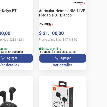
r Kelyx BT
Auricular Netmak NM-LIVE
Plegable BT Blanco
00
,
00
$
21
.
100
,
00
mp Nac.
$
28.842,98
Precio s/Imp Nac.
$
17.438,02
online
En stock online
 stock en sucursal
Consultá stock en sucursal
Agregar
Agregar
Ver detalle
Ver detalle