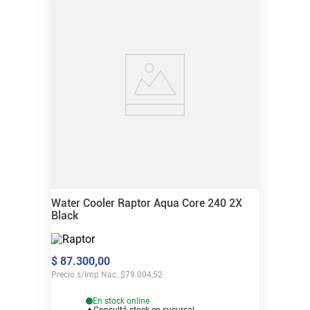
Water Cooler Raptor Aqua Core 240 2X
Black
$
87
.
300
,
00
Precio s/Imp Nac.
$
79.004,52
En stock online
Consultá stock en sucursal