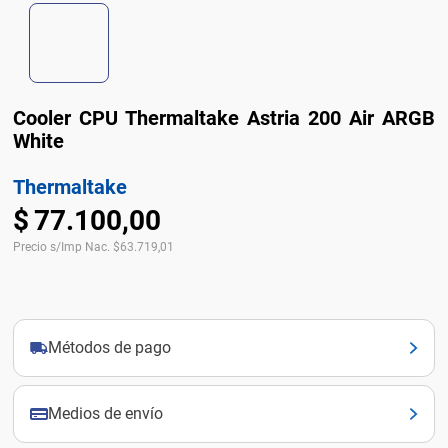
Cooler CPU Thermaltake Astria 200 Air ARGB
White
Thermaltake
$
77
.
100
,
00
Precio s/Imp Nac.
$
63.719,01
Métodos de pago
Medios de envío