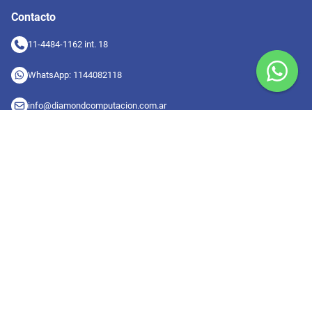
Contacto
11-4484-1162 int. 18
WhatsApp: 1144082118
info@diamondcomputacion.com.ar
Sucursales de retiro
09:00 a 20:00 hs
Conocé las sucursales
Seguinos en redes