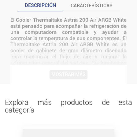
DESCRIPCIÓN
CARACTERÍSTICAS
El Cooler Thermaltake Astria 200 Air ARGB White
está pensado para acompañar la refrigeración de
una computadora compatible y ayudar a
controlar la temperatura de sus componentes. El
Thermaltake Astria 200 Air ARGB White es un
cooler de gabinete de gran diámetro diseñado
para maximizar el flujo de aire y mejorar la
refrigeración general del sistema. Su iluminación
ARGB direccionable y su acabado en color blanco
MOSTRAR MÁS
lo hacen ideal para setups modernos,
combinando rendimiento térmico y estética
premium con un funcionamiento silencioso.
Antes de instalarlo o utilizarlo, conviene verificar
medidas, conexiones, alimentación y
Explora más productos de esta
compatibilidad con el resto del equipo.
categoría