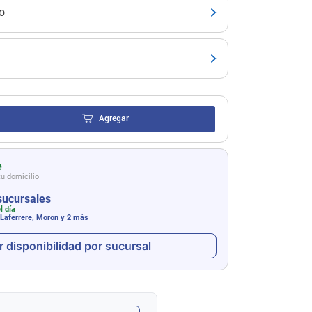
o
Agregar
e
tu domicilio
sucursales
l día
 Laferrere, Moron
y 2 más
r disponibilidad por sucursal