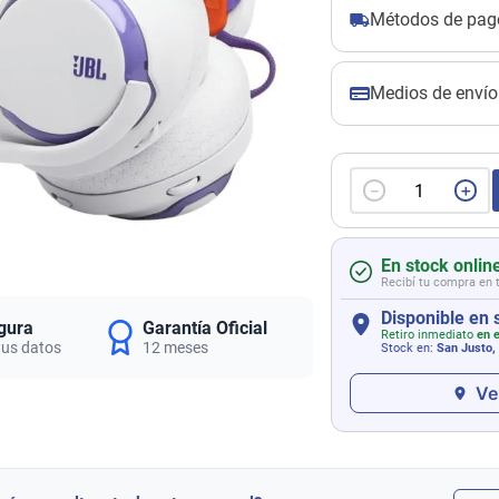
Métodos de pag
Medios de envío
－
＋
En stock onlin
Recibí tu compra en 
Disponible en 
gura
Garantía Oficial
Retiro inmediato
en e
tus datos
12 meses
Stock en:
San Justo,
Ve