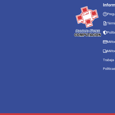
Infor
Pregu
Térmi
Polít
Méto
Méto
Trabaja
Politica