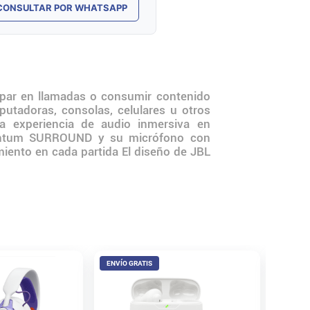
CONSULTAR POR WHATSAPP
ipar en llamadas o consumir contenido
utadoras, consolas, celulares u otros
a experiencia de audio inmersiva en
Quantum SURROUND y su micrófono con
iento en cada partida El diseño de JBL
ENVÍO GRATIS
ENVÍO 
Auricul
Wireles