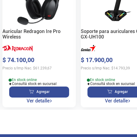
Auricular Redragon Ire Pro
Soporte para auriculares
Wireless
GX-UH100
$
74
.
100
,
00
$
17
.
900
,
00
Precio s/Imp Nac.
$
61.239,67
Precio s/Imp Nac.
$
14.793,39
En stock online
En stock online
Consultá stock en sucursal
Consultá stock en sucursal
Agregar
Agregar
Ver detalle
Ver detalle