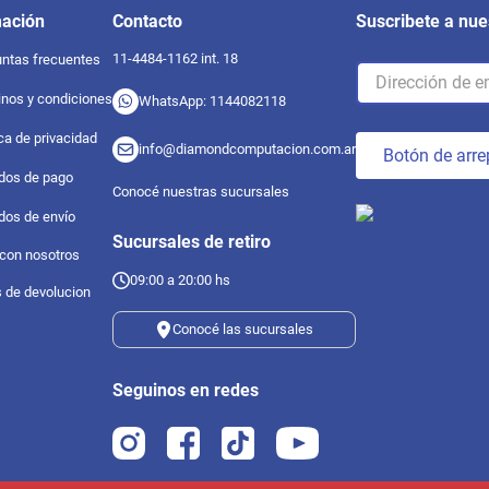
mación
Contacto
Suscribete a nue
11-4484-1162 int. 18
ntas frecuentes
nos y condiciones
WhatsApp: 1144082118
ica de privacidad
info@diamondcomputacion.com.ar
Botón de arre
dos de pago
Conocé nuestras sucursales
dos de envío
Sucursales de retiro
 con nosotros
09:00 a 20:00 hs
s de devolucion
Conocé las sucursales
Seguinos en redes