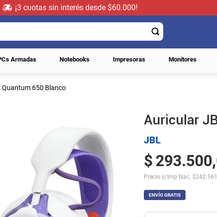
¡3 cuotas sin interés desde $60.000!
PCs Armadas
Notebooks
Impresoras
Monitores
L Quantum 650 Blanco
Auricular 
JBL
$
293
.
500
,
Precio s/Imp Nac.
$
242.561
ENVÍO GRATIS