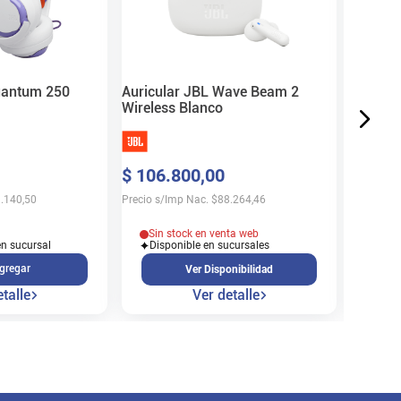
$
293
.
Precio s/
uantum 250
Auricular JBL Wave Beam 2
Wireless Blanco
En s
$
106
.
800
,
00
Cons
.140,50
Precio s/Imp Nac.
$
88.264,46
Sin stock en venta web
en sucursal
Disponible en sucursales
gregar
Ver Disponibilidad
talle
Ver detalle