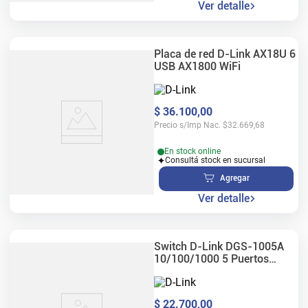
Ver detalle
Placa de red D-Link AX18U 6
USB AX1800 WiFi
$
36
.
100
,
00
Precio s/Imp Nac.
$
32.669,68
En stock online
Consultá stock en sucursal
Agregar
Ver detalle
Switch D-Link DGS-1005A
10/100/1000 5 Puertos
Gigabit
$
22
.
700
,
00