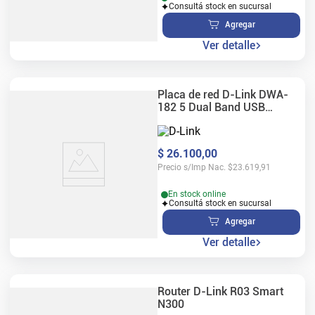
Consultá stock en sucursal
Agregar
Ver detalle
Placa de red D-Link DWA-
182 5 Dual Band USB
AC1200 WiFi
$
26
.
100
,
00
Precio s/Imp Nac.
$
23.619,91
En stock online
Consultá stock en sucursal
Agregar
Ver detalle
Router D-Link R03 Smart
N300