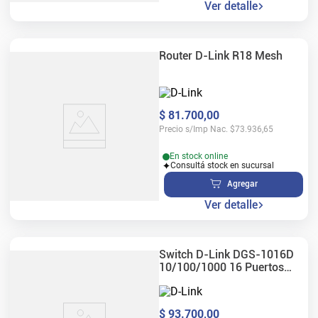
Ver detalle
Router D-Link R18 Mesh
$
81
.
700
,
00
Precio s/Imp Nac.
$
73.936,65
En stock online
Consultá stock en sucursal
Agregar
Ver detalle
Switch D-Link DGS-1016D
10/100/1000 16 Puertos
Gigabit
$
93
.
700
,
00