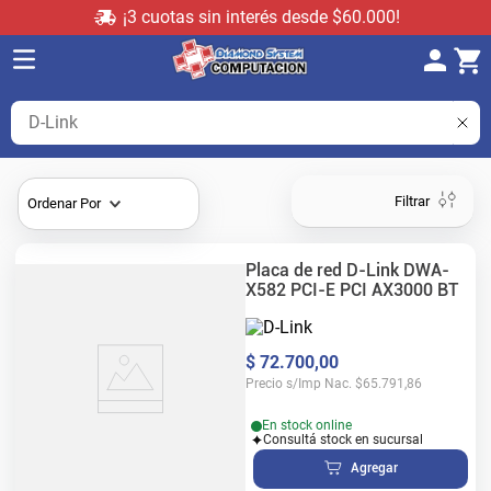
¡3 cuotas sin interés desde $60.000!
Buscar notebooks, placas de video y componentes...
Filtrar
Ordenar Por
Placa de red D-Link DWA-
X582 PCI-E PCI AX3000 BT
$
72
.
700
,
00
Precio s/Imp Nac.
$
65.791,86
En stock online
Consultá stock en sucursal
Agregar