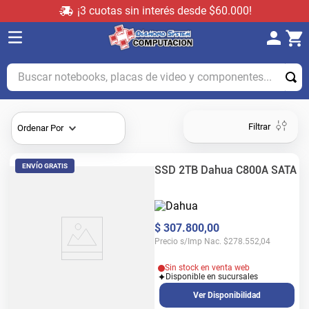
¡3 cuotas sin interés desde $60.000!
Buscar notebooks, placas de video y componentes...
Filtrar
Ordenar Por
ENVÍO GRATIS
SSD 2TB Dahua C800A SATA
$
307
.
800
,
00
Precio s/Imp Nac.
$
278.552,04
Sin stock en venta web
Disponible en sucursales
Ver Disponibilidad