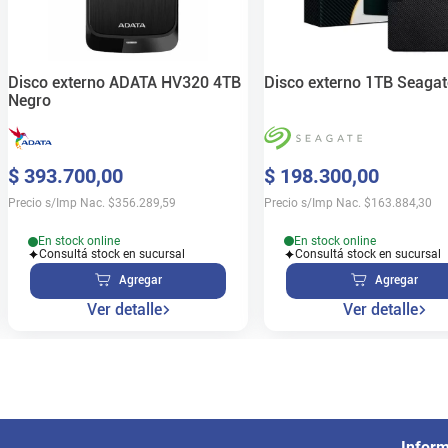
Disco externo 1TB Seagat
Disco externo ADATA HV320 4TB
Negro
$
198
.
300
,
00
$
393
.
700
,
00
Precio s/Imp Nac.
$
163.884,30
Precio s/Imp Nac.
$
356.289,59
En stock online
En stock online
Consultá stock en sucursal
Consultá stock en sucursal
Agregar
Agregar
Ver detalle
Ver detalle
Infor