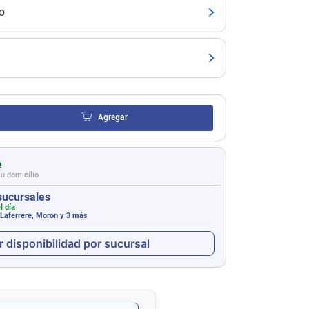
o
Agregar
e
tu domicilio
sucursales
l día
 Laferrere, Moron
y 3 más
r disponibilidad por sucursal