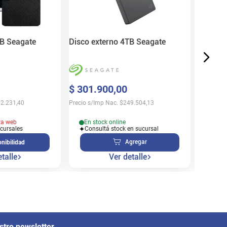
$
244
.
Precio s/
TB Seagate
Disco externo 4TB Seagate
En s
$
301
.
900
,
00
Cons
2.231,40
Precio s/Imp Nac.
$
249.504,13
ta web
En stock online
ucursales
Consultá stock en sucursal
Agregar
nibilidad
talle
Ver detalle
stro newsletter