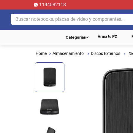
1144082118
Buscar notebooks, placas de video y componentes...
Armá tu PC
Categorías
Almacenamiento
Discos Externos
Di