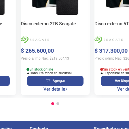
e
Disco externo 2TB Seagate
Disco externo 5
$
265
.
600
,
00
$
317
.
300
,
00
Precio s/Imp Nac.
$
219.504,13
Precio s/Imp Nac.
$
26
En stock online
Sin stock en ven
Consultá stock en sucursal
Disponible en s
Agregar
Ver Dispo
Ver detalle
Ver de
mación
Contacto
Suscribete a nue