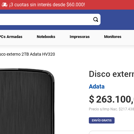
¡3 cuotas sin interés desde $60.000!
PCs Armadas
Notebooks
Impresoras
Monitores
sco externo 2TB Adata HV320
Disco exte
Adata
$
263
.
100
,
Precio s/Imp Nac.
$
217.438
ENVÍO GRATIS