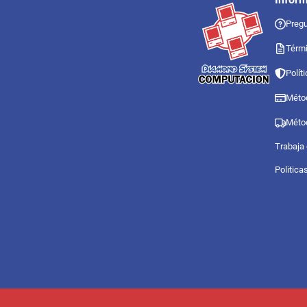
Pregu
Térmi
Polít
Méto
Méto
Trabaja
Politica