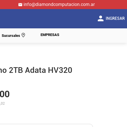
info@diamondcomputacion.com.ar
INGRESAR
EMPRESAS
Sucursales
rno 2TB Adata HV320
00
,02