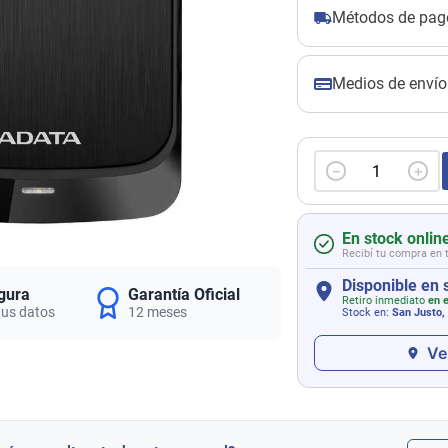
Métodos de pag
Medios de envío
－
＋
En stock onlin
Recibí tu compra en 
Disponible en 
gura
Garantía Oficial
Retiro inmediato
en e
tus datos
12 meses
Stock en:
San Justo,
Ve