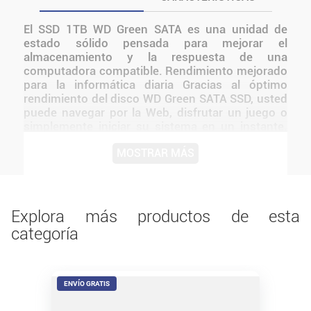
El SSD 1TB WD Green SATA es una unidad de
estado sólido pensada para mejorar el
almacenamiento y la respuesta de una
computadora compatible. Rendimiento mejorado
para la informática diaria Gracias al óptimo
rendimiento del disco WD Green SATA SSD, usted
puede navegar por la Web, disfrutar un juego o
simplemente iniciar su sistema en un instante.
Almacenamiento mejorado para sus necesidades
MOSTRAR MÁS
informáticas diarias Si desea confiabilidad y un
rendimiento rápido, los discos SSD WD Green
mejoran la experiencia informática diaria en su
equipo portátil o computadora de escritorio.
Antes de instalarlo o utilizarlo, conviene verificar
Explora más productos de esta
medidas, conexiones, alimentación y
categoría
compatibilidad con el resto del equipo.
ENVÍO GRATIS