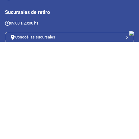
Sucursales de retiro
09:00 a 20:00 hs
Conocé las sucursales
Seguinos en redes
Suscribete a nuestro newsletter
Botón de arrepentimiento