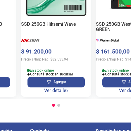
SSD 256GB Hiksemi Wave
0
SSD 250GB Weste
GREEN
$
91
.
200
,
00
$
161
.
500
,
00
Precio s/Imp Nac.
$
82.533,94
Precio s/Imp Nac.
$
14
En stock online
En stock online
Consultá stock en sucursal
Consultá stock 
Agregar
A
Ver detalle
Ver de
mación
Contacto
Suscribete a nue