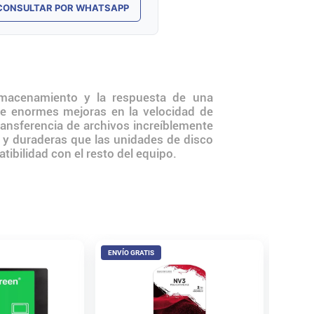
CONSULTAR POR WHATSAPP
macenamiento y la respuesta de una
e enormes mejoras en la velocidad de
ransferencia de archivos increíblemente
y duraderas que las unidades de disco
tibilidad con el resto del equipo.
ENVÍO GRATIS
ENVÍO 
SSD 50
NVMe