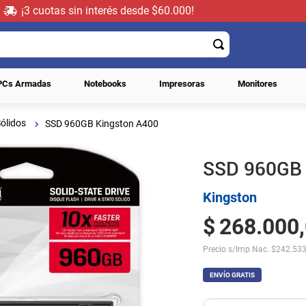
¡3 cuotas sin interés desde $60.000!
PCs Armadas
Notebooks
Impresoras
Monitores
ólidos
SSD 960GB Kingston A400
SSD 960GB 
Kingston
$
268
.
000
,
Precio s/Imp Nac.
$
242.533
ENVÍO GRATIS