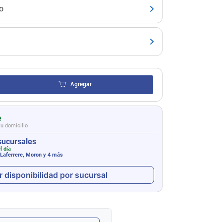
o
Agregar
e
tu domicilio
sucursales
l día
 Laferrere, Moron
y 4 más
r disponibilidad por sucursal