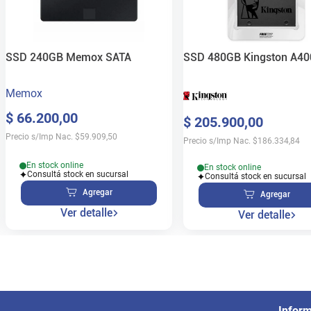
SSD 240GB Memox SATA
SSD 480GB Kingston A40
Memox
$
66
.
200
,
00
$
205
.
900
,
00
Precio s/Imp Nac.
$
59.909,50
Precio s/Imp Nac.
$
186.334,84
En stock online
En stock online
Consultá stock en sucursal
Consultá stock en sucursal
Agregar
Agregar
Ver detalle
Ver detalle
Infor