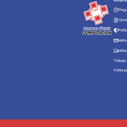
Pregu
Térmi
Polít
Méto
Méto
Trabaja
Politica