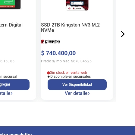
$
230
.
Precio s/
rn Digital
SSD 2TB Kingston NV3 M.2
NVMe
En s
$
740
.
400
,
00
Cons
6.153,85
Precio s/Imp Nac.
$
670.045,25
Sin stock en venta web
en sucursal
Disponible en sucursales
gregar
Ver Disponibilidad
talle
Ver detalle
stro newsletter