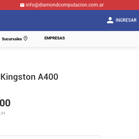
info@diamondcomputacion.com.ar
INGRESAR
EMPRESAS
Sucursales
Kingston A400
00
,94