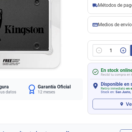
Métodos de pag
Medios de envío
－
＋
En stock onlin
Recibí tu compra en 
Disponible en 
gura
Garantía Oficial
Retiro inmediato
en e
tus datos
12 meses
Stock en:
San Justo,
Ve