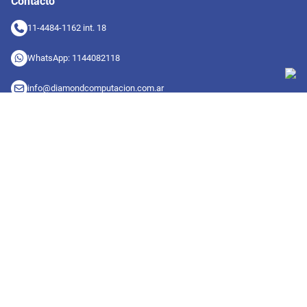
Contacto
11-4484-1162 int. 18
WhatsApp: 1144082118
info@diamondcomputacion.com.ar
Sucursales de retiro
09:00 a 20:00 hs
Conocé las sucursales
Seguinos en redes
Suscribete a nuestro newsletter