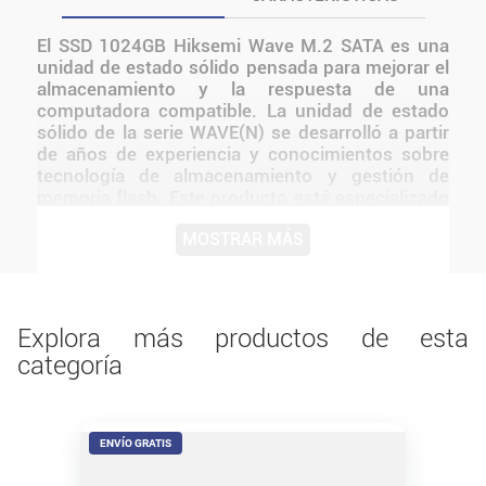
El SSD 1024GB Hiksemi Wave M.2 SATA es una
unidad de estado sólido pensada para mejorar el
almacenamiento y la respuesta de una
computadora compatible. La unidad de estado
sólido de la serie WAVE(N) se desarrolló a partir
de años de experiencia y conocimientos sobre
tecnología de almacenamiento y gestión de
memoria flash. Este producto está especializado
en la optimización de sistemas operativos de
MOSTRAR MÁS
computadoras y ofrece un servicio de datos
estable y rápido al acelerar el inicio y el
rendimiento. Transmisión estable, antichoque y
anticaídas. Antes de instalarlo o utilizarlo,
conviene verificar medidas, conexiones,
Explora más productos de esta
alimentación y compatibilidad con el resto del
categoría
equipo.
ENVÍO GRATIS