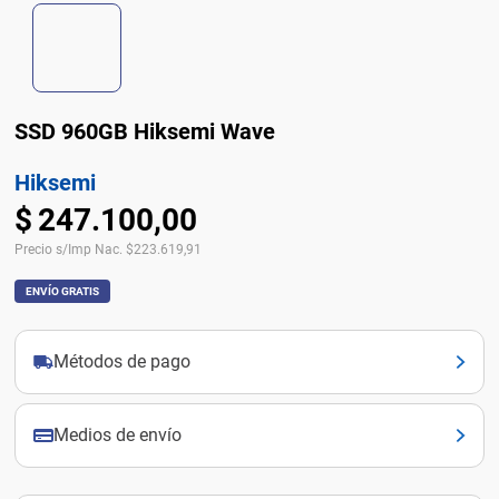
SSD 960GB Hiksemi Wave
Hiksemi
$
247
.
100
,
00
Precio s/Imp Nac.
$
223.619,91
ENVÍO GRATIS
Métodos de pago
Medios de envío