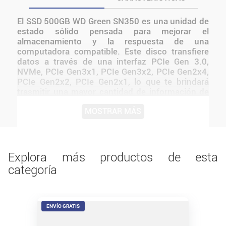
El SSD 500GB WD Green SN350 es una unidad de
estado sólido pensada para mejorar el
almacenamiento y la respuesta de una
computadora compatible. Este disco transfiere
datos a través de una interfaz PCIe Gen 3.0,
NVMe, PCIe Gen3x1, PCIe Gen3x2, PCIe Gen2x4,
PCIe Gen2x2, PCIe Gen2x1, lo que te brindará
trasmitir una mayor cantidad de información de
una sola vez. Despreocupate y disfrutá de la
MOSTRAR MÁS
durabilidad de este producto debido a su
capacidad de absorber y resistir fuertes
impactos. Además de su funcionalidad y soporte,
la importancia de los discos de almacenamiento
también radica en su calidad y resistencia. Antes
Explora más productos de esta
de instalarlo o utilizarlo, conviene verificar
categoría
medidas, conexiones, alimentación y
compatibilidad con el resto del equipo.
ENVÍO GRATIS