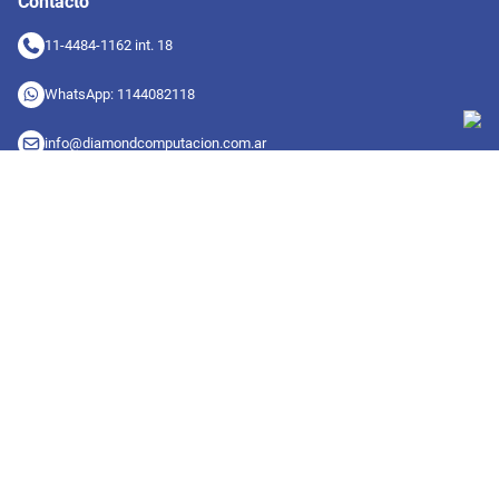
Contacto
11-4484-1162 int. 18
WhatsApp: 1144082118
info@diamondcomputacion.com.ar
Sucursales de retiro
09:00 a 20:00 hs
Conocé las sucursales
Seguinos en redes
Suscribete a nuestro newsletter