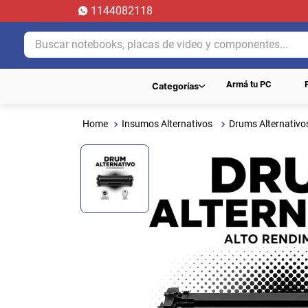
1144082118
Buscar notebooks, placas de video y componentes...
Armá tu PC
Categorías
Insumos Alternativos
Drums Alternativo