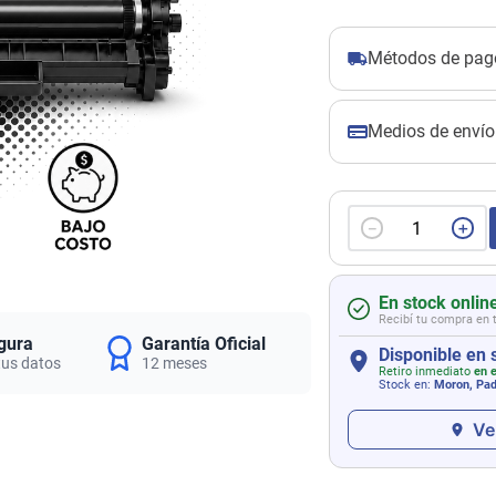
Métodos de pag
Medios de envío
－
＋
En stock onlin
Recibí tu compra en 
gura
Garantía Oficial
Disponible en 
tus datos
12 meses
Retiro inmediato
en e
Stock en:
Moron, Pa
Ve