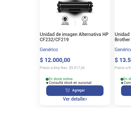
Unidad de imagen Alternativa HP
Unidad 
CF232/CF219
Brothe
Genérico
Genéric
$
12
.
000
,
00
$
13
.
5
Precio s/Imp Nac.
$
9.917,36
Precio s/
En stock online
En s
Consultá stock en sucursal
Cons
Agregar
Ver detalle