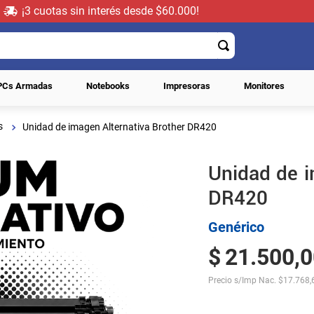
¡3 cuotas sin interés desde $60.000!
PCs Armadas
Notebooks
Impresoras
Monitores
s
Unidad de imagen Alternativa Brother DR420
Unidad de i
DR420
Genérico
$
21
.
500
,
0
Precio s/Imp Nac.
$
17.768,