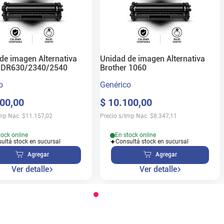
de imagen Alternativa
Unidad de imagen Alternativa
r DR630/2340/2540
Brother 1060
o
Genérico
00
,
00
$
10
.
100
,
00
Imp Nac.
$
11.157,02
Precio s/Imp Nac.
$
8.347,11
tock online
En stock online
ultá stock en sucursal
Consultá stock en sucursal
Agregar
Agregar
Ver detalle
Ver detalle