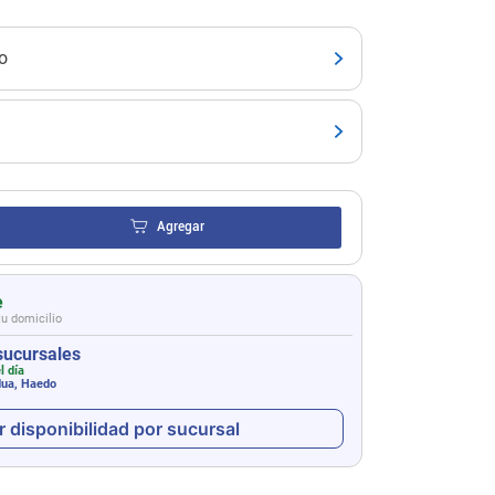
o
Agregar
e
tu domicilio
sucursales
l día
dua, Haedo
r disponibilidad por sucursal