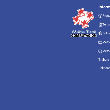
Infor
Pregu
Térmi
Polít
Méto
Méto
Trabaja
Politica