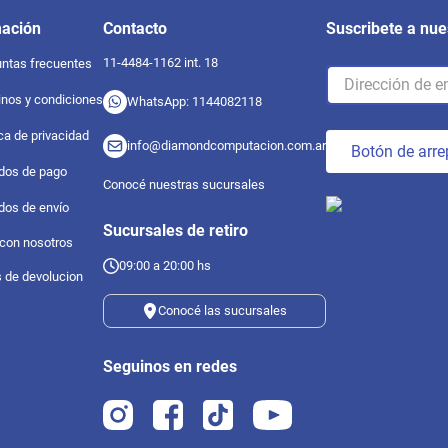
mación
Contacto
Suscribete a nue
11-4484-1162 int. 18
ntas frecuentes
nos y condiciones
WhatsApp: 1144082118
ica de privacidad
info@diamondcomputacion.com.ar
Botón de arre
dos de pago
Conocé nuestras sucursales
dos de envío
Sucursales de retiro
 con nosotros
09:00 a 20:00 hs
s de devolucion
Conocé las sucursales
Seguinos en redes