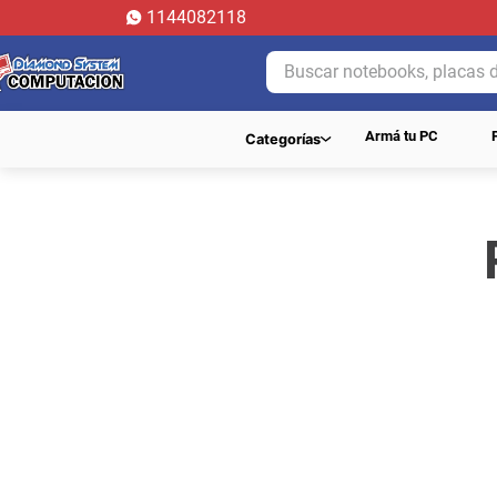
1144082118
Buscar notebooks, placas de 
Armá tu PC
Categorías