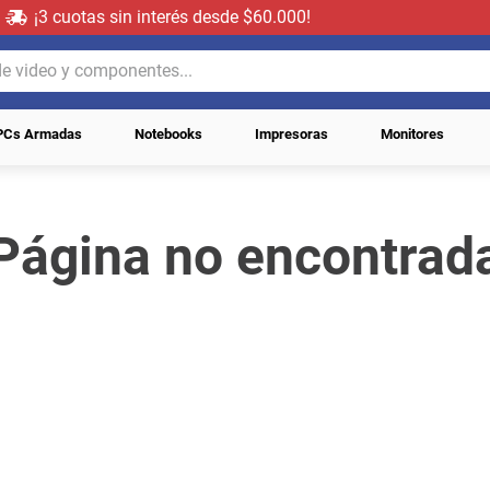
¡3 cuotas sin interés desde $60.000!
video y componentes...
PCs Armadas
Notebooks
Impresoras
Monitores
Página no encontrad