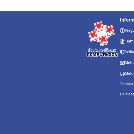
Infor
Pregu
Térmi
Polít
Méto
Méto
Trabaja
Politica