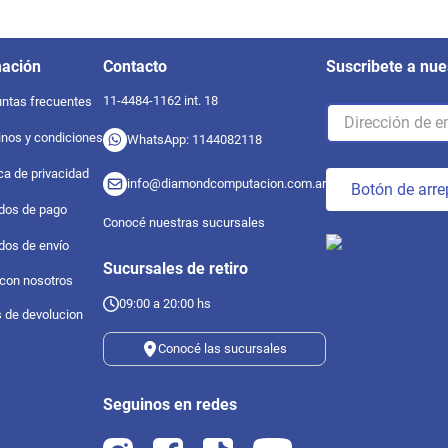
mación
Contacto
Suscribete a nue
11-4484-1162 int. 18
ntas frecuentes
nos y condiciones
WhatsApp: 1144082118
ica de privacidad
info@diamondcomputacion.com.ar
Botón de arre
dos de pago
Conocé nuestras sucursales
dos de envío
Sucursales de retiro
 con nosotros
09:00 a 20:00 hs
s de devolucion
Conocé las sucursales
Seguinos en redes