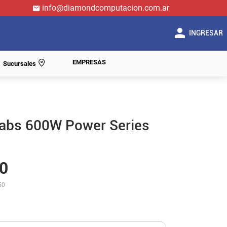
info@diamondcomputacion.com.ar
INGRESAR
EMPRESAS
Sucursales
labs 600W Power Series
0
50