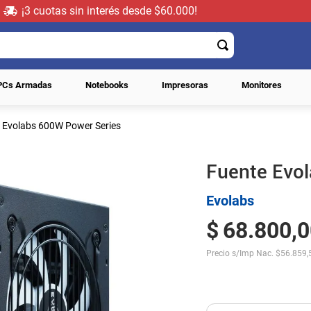
¡3 cuotas sin interés desde $60.000!
PCs Armadas
Notebooks
Impresoras
Monitores
 Evolabs 600W Power Series
Fuente Evo
Evolabs
$
68
.
800
,
0
Precio s/Imp Nac.
$
56.859,