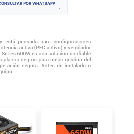
CONSULTAR POR WHATSAPP
 está pensada para configuraciones
tencia activa (PFC activo) y ventilador
 Series 600W es una solución confiable
s planos negros para mejor gestión del
peración segura. Antes de instalarlo o
equipo.
ENVÍO 
Fuente
80+ Br