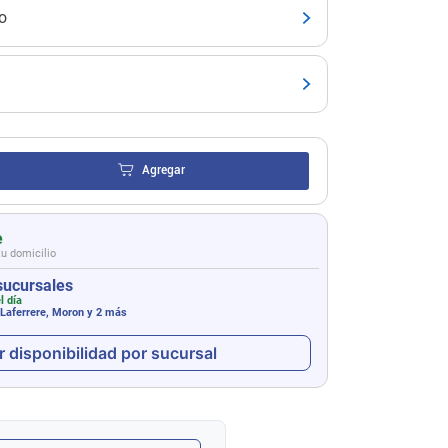
o
Agregar
e
tu domicilio
sucursales
l día
 Laferrere, Moron
y 2 más
r disponibilidad por sucursal