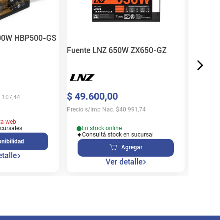
$
101
.
500W HBP500-GS
Precio s/
Fuente LNZ 650W ZX650-GZ
Sin 
$
49
.
600
,
00
.107,44
Disp
Precio s/Imp Nac.
$
40.991,74
ta web
En stock online
ucursales
Consultá stock en sucursal
nibilidad
Agregar
talle
Ver detalle