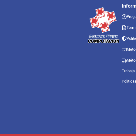
Infor
Pregu
Térmi
Polít
Méto
Méto
Trabaja
Politica