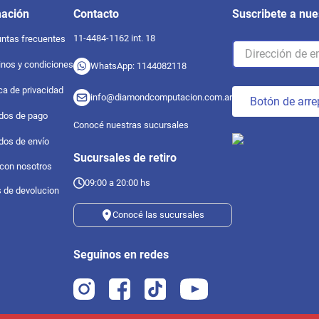
mación
Contacto
Suscribete a nue
11-4484-1162 int. 18
ntas frecuentes
nos y condiciones
WhatsApp: 1144082118
ica de privacidad
info@diamondcomputacion.com.ar
Botón de arre
dos de pago
Conocé nuestras sucursales
dos de envío
Sucursales de retiro
 con nosotros
09:00 a 20:00 hs
s de devolucion
Conocé las sucursales
Seguinos en redes