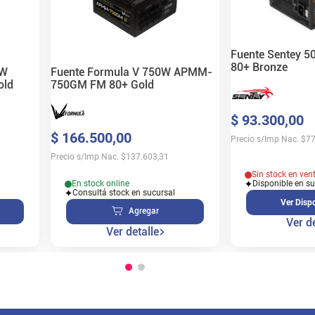
Fuente Sentey 
80+ Bronze
0W
Fuente Formula V 750W APMM-
old
750GM FM 80+ Gold
$
93
.
300
,
00
$
166
.
500
,
00
Precio s/Imp Nac.
$
77
Precio s/Imp Nac.
$
137.603,31
Sin stock en ven
En stock online
Disponible en s
Consultá stock en sucursal
Ver Dispo
Agregar
Ver de
Ver detalle