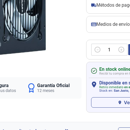
Métodos de pag
Medios de envío
－
＋
En stock onlin
Recibí tu compra en 
Disponible en 
gura
Garantía Oficial
Retiro inmediato
en e
tus datos
12 meses
Stock en:
San Justo,
Ve