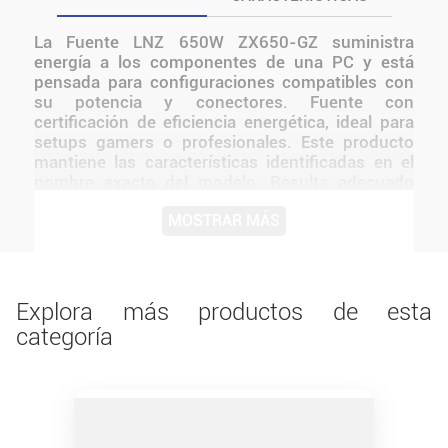
La Fuente LNZ 650W ZX650-GZ suministra
energía a los componentes de una PC y está
pensada para configuraciones compatibles con
su potencia y conectores. Fuente con
certificación de eficiencia energética, ideal para
setups gamers o profesionales. Este producto
mantiene las características identificadas en el
nombre exacto del modelo. Resulta adecuado
para usuarios que necesitan incorporar,
MOSTRAR MÁS
reemplazar o ampliar un componente sin sumar
funciones que no estén confirmadas. Antes de
instalarlo o utilizarlo, conviene verificar medidas,
conexiones, alimentación y compatibilidad con el
resto del equipo.
Explora más productos de esta
categoría