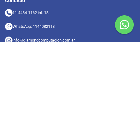
Contacto
11-4484-1162 int. 18
WhatsApp: 1144082118
info@diamondcomputacion.com.ar
Sucursales de retiro
09:00 a 20:00 hs
Conocé las sucursales
Seguinos en redes
Suscribete a nuestro newsletter