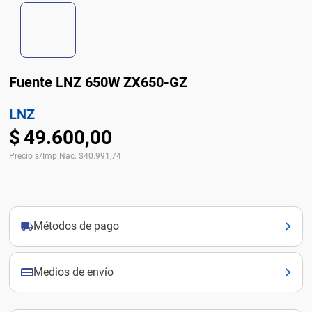
Fuente LNZ 650W ZX650-GZ
LNZ
$
49
.
600
,
00
Precio s/Imp Nac.
$
40.991,74
Métodos de pago
Medios de envío