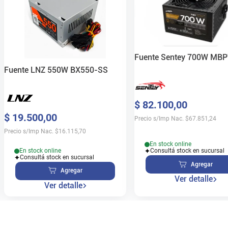
Fuente Sentey 700W MB
Fuente LNZ 550W BX550-SS
$
82
.
100
,
00
$
19
.
500
,
00
Precio s/Imp Nac.
$
67.851,24
Precio s/Imp Nac.
$
16.115,70
En stock online
En stock online
Consultá stock en sucursal
Consultá stock en sucursal
Agregar
Agregar
Ver detalle
Ver detalle