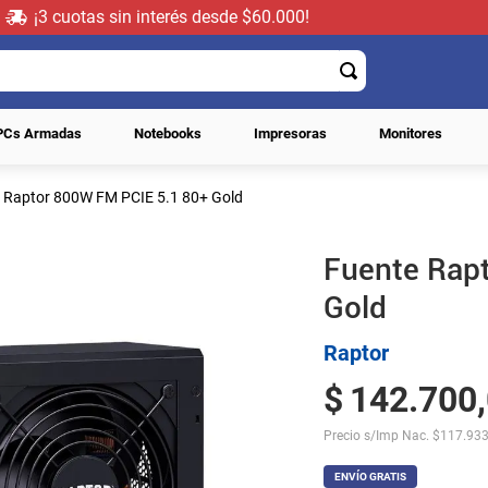
¡3 cuotas sin interés desde $60.000!
PCs Armadas
Notebooks
Impresoras
Monitores
 Raptor 800W FM PCIE 5.1 80+ Gold
Fuente Rap
Gold
Raptor
$
142
.
700
,
Precio s/Imp Nac.
$
117.933
ENVÍO GRATIS