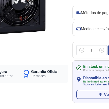
Métodos de pag
Medios de envío
－
＋
En stock onlin
Recibí tu compra en 
gura
Garantía Oficial
tus datos
12 meses
Disponible en 
Retiro inmediato
en e
Stock en:
Laferrere,
Ve