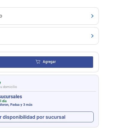
o
Agregar
e
tu domicilio
sucursales
l día
 Moron, Padua
y 3 más
r disponibilidad por sucursal