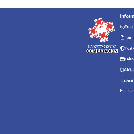
Infor
Pregu
Térmi
Polít
Méto
Méto
Trabaja
Politica