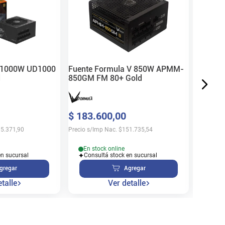
80+ Whi
$
114
.
Precio s/
e 1000W UD1000
Fuente Formula V 850W APMM-
d
850GM FM 80+ Gold
Sin 
$
183
.
600
,
00
Disp
5.371,90
Precio s/Imp Nac.
$
151.735,54
En stock online
en sucursal
Consultá stock en sucursal
gregar
Agregar
talle
Ver detalle