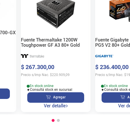
P700-GX
Fuente Thermaltake 1200W
Fuente Gigabyt
Toughpower GF A3 80+ Gold
PG5 V2 80+ Gol
$
267
.
300
,
00
$
236
.
400
,
00
Precio s/Imp Nac.
$
220.909,09
Precio s/Imp Nac.
$
19
En stock online
En stock online
Consultá stock en sucursal
Consultá stock 
Agregar
A
Ver detalle
Ver de