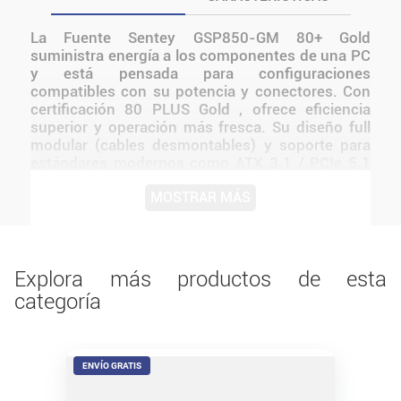
La Fuente Sentey GSP850-GM 80+ Gold
suministra energía a los componentes de una PC
y está pensada para configuraciones
compatibles con su potencia y conectores. Con
certificación 80 PLUS Gold , ofrece eficiencia
superior y operación más fresca. Su diseño full
modular (cables desmontables) y soporte para
estándares modernos como ATX 3.1 / PCIe 5.1
(12VHPWR) la convierte en una opción ideal para
MOSTRAR MÁS
PCs gamer, estaciones de trabajo y
configuraciones con GPUs potentes. La Fuente
Sentey GSP850-GM es una fuente de potencia
robusta de 850 W , pensada para sistemas
exigentes. Antes de instalarlo o utilizarlo,
Explora más productos de esta
conviene verificar medidas, conexiones,
categoría
alimentación y compatibilidad con el resto del
equipo.
ENVÍO GRATIS