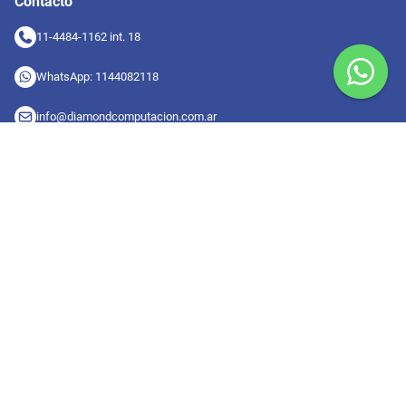
Contacto
11-4484-1162 int. 18
WhatsApp: 1144082118
info@diamondcomputacion.com.ar
Sucursales de retiro
09:00 a 20:00 hs
Conocé las sucursales
Seguinos en redes
Suscribete a nuestro newsletter