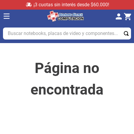
¡3 cuotas sin interés desde $60.000!
Buscar notebooks, placas de video y componentes...
Página no
encontrada