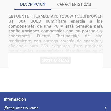
DESCRIPCIÓN
CARACTERÍSTICAS
La FUENTE THERMALTAKE 1200W TOUGHPOWER
GT 80+ GOLD suministra energía a los
componentes de una PC y está pensada para
configuraciones compatibles con su potencia y
conectores. Fuente Thermaltake de alto
rendimiento con entrega estable de energía y
eficiencia para PCs exigentes. Este producto
mantiene las características identificadas en el
nombre exacto del modelo. Resulta adecuado
MOSTRAR MÁS
para usuarios que necesitan incorporar,
reemplazar o ampliar un componente sin sumar
funciones que no estén confirmadas. Antes de
instalarlo o utilizarlo, conviene verificar medidas,
conexiones, alimentación y compatibilidad con el
resto del equipo.
Información
Preguntas frecuentes