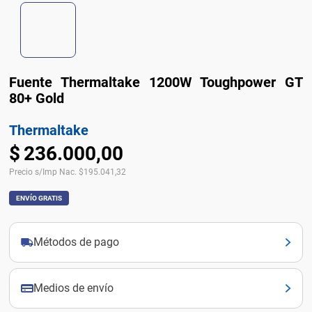
Fuente Thermaltake 1200W Toughpower GT
80+ Gold
Thermaltake
$
236
.
000
,
00
Precio s/Imp Nac.
$
195.041,32
ENVÍO GRATIS
Métodos de pago
Medios de envío