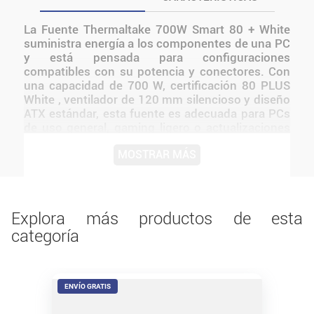
La Fuente Thermaltake 700W Smart 80 + White
suministra energía a los componentes de una PC
y está pensada para configuraciones
compatibles con su potencia y conectores. Con
una capacidad de 700 W, certificación 80 PLUS
White , ventilador de 120 mm silencioso y diseño
ATX estándar, esta fuente es adecuada para PCs
de uso general, gaming ligero o actualizaciones
sin exigir lo máximo en eficiencia o modularidad.
MOSTRAR MÁS
Certificación 80 PLUS (White) con eficiencia
típica de 82-86 % según carga media. Ventilador
de 120 mm para una operación más silenciosa y
mejor ventilación térmica. Antes de instalarlo o
utilizarlo, conviene verificar medidas,
Explora más productos de esta
conexiones, alimentación y compatibilidad con el
categoría
resto del equipo.
ENVÍO GRATIS