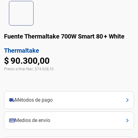
Fuente Thermaltake 700W Smart 80 + White
Thermaltake
$
90
.
300
,
00
Precio s/Imp Nac.
$
74.628,10
Métodos de pago
Medios de envío