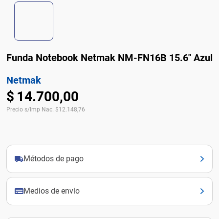
Funda Notebook Netmak NM-FN16B 15.6" Azul
Netmak
$
14
.
700
,
00
Precio s/Imp Nac.
$
12.148,76
Métodos de pago
Medios de envío