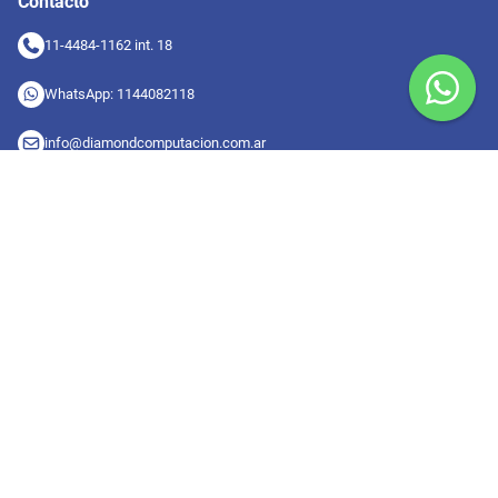
Contacto
11-4484-1162 int. 18
WhatsApp: 1144082118
info@diamondcomputacion.com.ar
Sucursales de retiro
09:00 a 20:00 hs
Conocé las sucursales
Seguinos en redes
Suscribete a nuestro newsletter