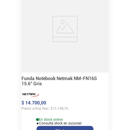
Funda Notebook Netmak NM-FN16S
15.6" Gris
$
14
.
700
,
00
Precio s/Imp Nac.
$
12.148,76
En stock online
Consultá stock en sucursal