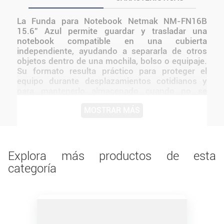
La Funda para Notebook Netmak NM-FN16B
15.6” Azul permite guardar y trasladar una
notebook compatible en una cubierta
independiente, ayudando a separarla de otros
objetos dentro de una mochila, bolso o equipaje.
Su formato resulta práctico para proteger el
equipo durante desplazamientos cotidianos y
para mantenerlo almacenado cuando no se
utiliza. Es una alternativa adecuada para
MOSTRAR MÁS
estudiantes, profesionales y usuarios que
transportan su computadora entre distintos
espacios. El tamaño y las características
indicadas en este modelo deben compararse con
las dimensiones reales de la notebook antes de
Explora más productos de esta
elegirlo.
categoría