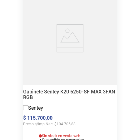
Gabinete Sentey K20 6250-SF MAX 3FAN
RGB
$
115
.
700
,
00
Precio s/Imp Nac.
$
104.705,88
Sin stock en venta web
Disponible en sucursales