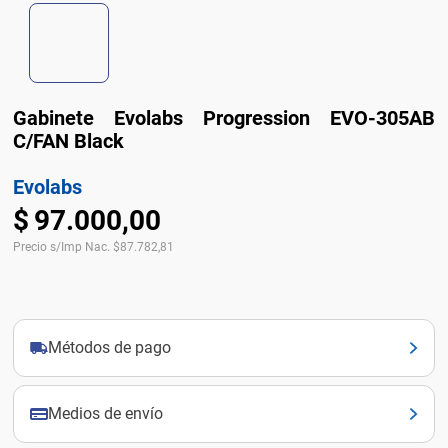
Gabinete Evolabs Progression EVO-305AB
C/FAN Black
Evolabs
$
97
.
000
,
00
Precio s/Imp Nac.
$
87.782,81
Métodos de pago
Medios de envío