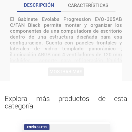
DESCRIPCIÓN
CARACTERÍSTICAS
El Gabinete Evolabs Progression EVO-305AB
C/FAN Black permite montar y organizar los
componentes de una computadora de escritorio
dentro de una estructura diseñada para esa
configuración. Cuenta con paneles frontales y
laterales de vidrio templado panorámico ,
iluminación ARGB con 4 ventiladores de 120 mm
incluidos , soporte para refrigeración líquida
hasta 360 mm y compatibilidad con placas
MOSTRAR MÁS
madre ATX, Micro-ATX e ITX . El gabinete Evolabs
Progression Black EVO-305AB es una torre mid-
tower de gama alta pensada para entornos
gaming exigentes. Antes de instalarlo o utilizarlo,
conviene verificar medidas, conexiones,
Explora más productos de esta
alimentación y compatibilidad con el resto del
categoría
equipo.
ENVÍO GRATIS