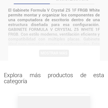
El Gabinete Formula V Crystal Z5 1F FRGB White
permite montar y organizar los componentes de
una computadora de escritorio dentro de una
estructura diseñada para esa configuración.
GABINETE FORMULA V CRYSTAL Z5 WHITE 1F
FRGB. Con estilo moderno, ventilación eficiente y
compatibilidad con múltiples placas. Gabinete
ideal para armados gamers y profesionales. Este
producto incluye iluminación RGB o ARGB según
MOSTRAR MÁS
la versión indicada. Resulta adecuado para
usuarios que necesitan incorporar, reemplazar o
ampliar un componente sin sumar funciones que
no estén confirmadas. Antes de instalarlo o
utilizarlo, conviene verificar medidas,
Explora más productos de esta
conexiones, alimentación y compatibilidad con el
categoría
resto del equipo.