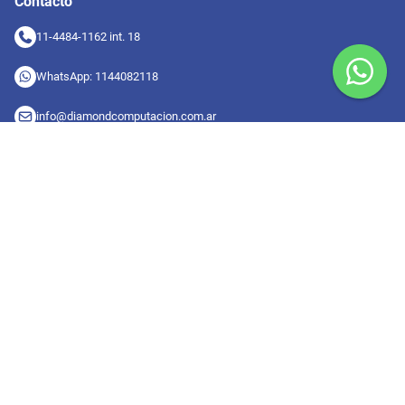
Contacto
11-4484-1162 int. 18
WhatsApp: 1144082118
info@diamondcomputacion.com.ar
Sucursales de retiro
09:00 a 20:00 hs
Conocé las sucursales
Seguinos en redes
Suscribete a nuestro newsletter