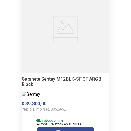
Gabinete Sentey M12BLK-SF 3F ARGB
Black
$
39
.
300
,
00
Precio s/Imp Nac.
$
35.565,61
En stock online
Consultá stock en sucursal