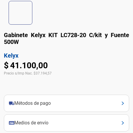
Gabinete Kelyx KIT LC728-20 C/kit y Fuente
500W
Kelyx
$
41
.
100
,
00
Precio s/Imp Nac.
$
37.194,57
Métodos de pago
Medios de envío