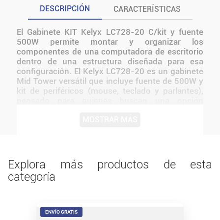
DESCRIPCIÓN
CARACTERÍSTICAS
El Gabinete KIT Kelyx LC728-20 C/kit y fuente
500W permite montar y organizar los
componentes de una computadora de escritorio
dentro de una estructura diseñada para esa
configuración. El Kelyx LC728-20 es un gabinete
Mid Tower versátil que incluye fuente de 500W y
kit de periféricos (mouse, teclado y parlantes),
pensado para quienes buscan una opción
accesible y funcional para armar su PC. Soporta
MOSTRAR MÁS
placas ATX, microATX e ITX, cuenta con un
diseño compacto de 305 x 170 x 405 mm , y
presenta un chasis resistente de acero SPCC.
Ideal para uso en oficinas, estudios o tareas
hogareñas. Antes de instalarlo o utilizarlo,
Explora más productos de esta
conviene verificar medidas, conexiones,
categoría
alimentación y compatibilidad con el resto del
equipo.
ENVÍO GRATIS