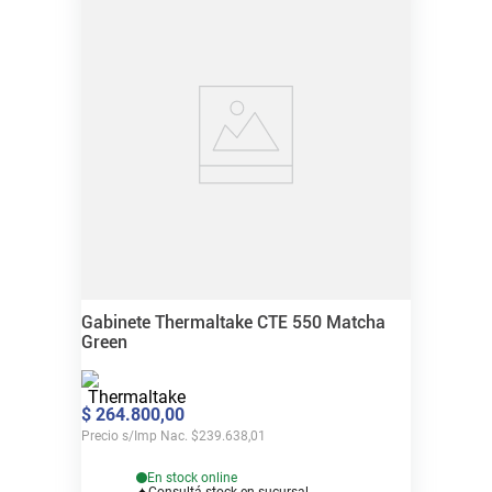
Gabinete Thermaltake CTE 550 Matcha
Green
$
264
.
800
,
00
Precio s/Imp Nac.
$
239.638,01
En stock online
Consultá stock en sucursal