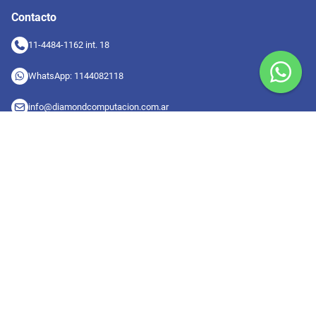
Contacto
11-4484-1162 int. 18
WhatsApp: 1144082118
info@diamondcomputacion.com.ar
Sucursales de retiro
09:00 a 20:00 hs
Conocé las sucursales
Seguinos en redes