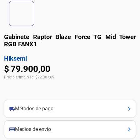
Gabinete Raptor Blaze Force TG Mid Tower
RGB FANX1
Hiksemi
$
79
.
900
,
00
Precio s/Imp Nac.
$
72.307,69
Métodos de pago
Medios de envío