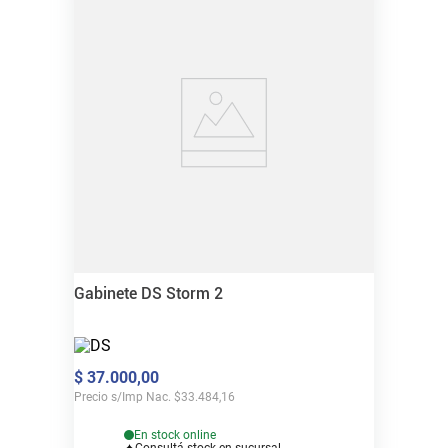
Gabinete DS Storm 2
$
37
.
000
,
00
Precio s/Imp Nac.
$
33.484,16
En stock online
Consultá stock en sucursal