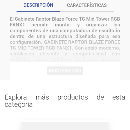
DESCRIPCIÓN
CARACTERÍSTICAS
El Gabinete Raptor Blaze Force TG Mid Tower RGB
FANX1 permite montar y organizar los
componentes de una computadora de escritorio
dentro de una estructura diseñada para esa
configuración. GABINETE RAPTOR BLAZE FORCE
TG MID TOWER RGB FANX1. Con estilo moderno,
ventilación eficiente y compatibilidad con
múltiples placas. Gabinete ideal para armados
gamers y profesionales. Este producto incluye
MOSTRAR MÁS
iluminación RGB o ARGB según la versión
indicada. Resulta adecuado para usuarios que
necesitan incorporar, reemplazar o ampliar un
componente sin sumar funciones que no estén
confirmadas. Antes de instalarlo o utilizarlo,
Explora más productos de esta
conviene verificar medidas, conexiones,
categoría
alimentación y compatibilidad con el resto del
equipo.