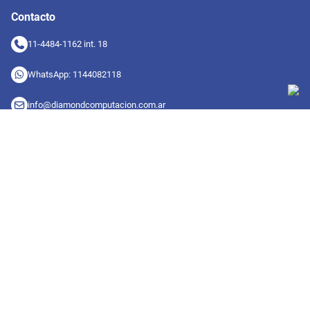
Contacto
11-4484-1162 int. 18
WhatsApp: 1144082118
info@diamondcomputacion.com.ar
Sucursales de retiro
09:00 a 20:00 hs
Conocé las sucursales
Seguinos en redes