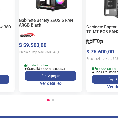
Gabinete Sentey ZEUS 5 FAN
ARGB Black
Gabinete Raptor 
ew 380
TG MT RGB FAN
$
59
.
500
,
00
$
75
.
600
,
00
Precio s/Imp Nac.
$
53.846,15
Precio s/Imp Nac.
$
68
En stock online
En stock online
Consultá stock en sucursal
Consultá stock 
Agregar
A
Ver detalle
Ver de