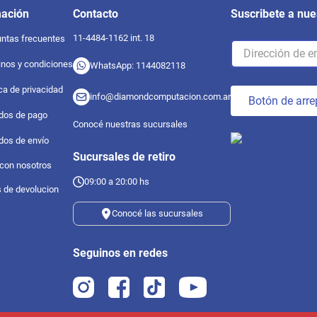
mación
Contacto
Suscribete a nue
11-4484-1162 int. 18
ntas frecuentes
nos y condiciones
WhatsApp: 1144082118
ica de privacidad
info@diamondcomputacion.com.ar
Botón de arre
dos de pago
Conocé nuestras sucursales
dos de envío
Sucursales de retiro
 con nosotros
09:00 a 20:00 hs
s de devolucion
Conocé las sucursales
Seguinos en redes