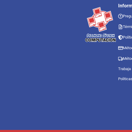
Infor
Pregu
Térmi
Polít
Méto
Méto
Trabaja
Politica