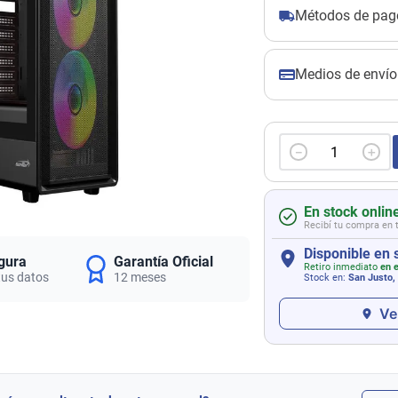
Métodos de pag
Medios de envío
－
＋
En stock onlin
Recibí tu compra en 
Disponible en 
gura
Garantía Oficial
Retiro inmediato
en e
tus datos
12 meses
Stock en:
San Justo,
Ve