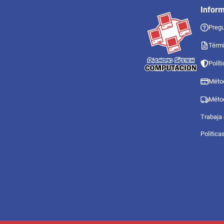
Infor
Pregu
Térmi
Polít
Méto
Méto
Trabaja
Politica