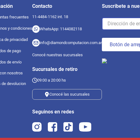
mación
Contacto
Suscribete a nue
11-4484-1162 int. 18
ntas frecuentes
nos y condiciones
WhatsApp: 1144082118
ica de privacidad
info@diamondcomputacion.com.ar
Botón de arre
dos de pago
Conocé nuestras sucursales
dos de envío
Sucursales de retiro
 con nosotros
09:00 a 20:00 hs
s de devolucion
Conocé las sucursales
Seguinos en redes