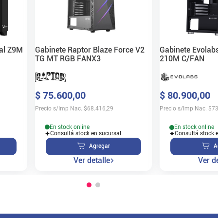
Gabinete Raptor Blaze Force V2
tal Z9M
Gabinete Evolab
TG MT RGB FANX3
210M C/FAN
$
75
.
600
,
00
$
80
.
900
,
00
Precio s/Imp Nac.
$
68.416,29
Precio s/Imp Nac.
$
73
En stock online
En stock online
Consultá stock en sucursal
Consultá stock 
Agregar
A
Ver detalle
Ver de