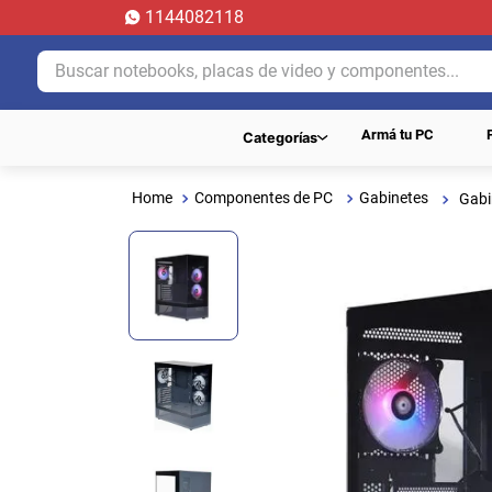
1144082118
Buscar notebooks, placas de video y componentes...
Armá tu PC
Categorías
Componentes de PC
Gabinetes
Gabi