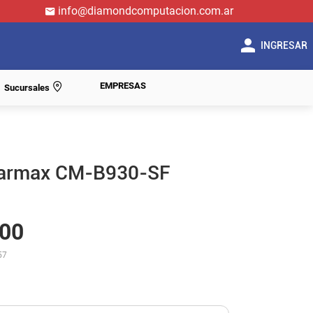
info@diamondcomputacion.com.ar
INGRESAR
EMPRESAS
Sucursales
larmax CM-B930-SF
00
57