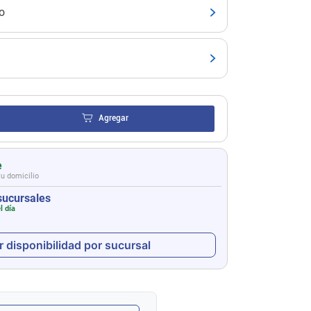
o
Agregar
e
tu domicilio
sucursales
l día
r disponibilidad por sucursal