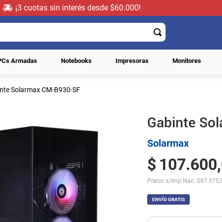
¡3 cuotas sin interés desde $60.000!
PCs Armadas
Notebooks
Impresoras
Monitores
nte Solarmax CM-B930-SF
Gabinte So
Solarmax
$
107
.
600
,
Precio s/Imp Nac.
$
97.375,
ENVÍO GRATIS