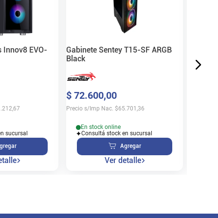
$
82
.
0
Precio s/
s Innov8 EVO-
Gabinete Sentey T15-SF ARGB
Black
En s
$
72
.
600
,
00
Cons
.212,67
Precio s/Imp Nac.
$
65.701,36
En stock online
en sucursal
Consultá stock en sucursal
gregar
Agregar
talle
Ver detalle