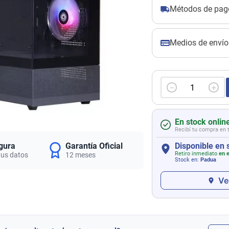
Métodos de pag
Medios de envío
－
＋
En stock onlin
Recibí tu compra en 
gura
Garantía Oficial
Disponible en 
Retiro inmediato
en e
tus datos
12 meses
Stock en:
Padua
Ve