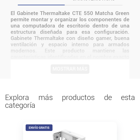
El Gabinete Thermaltake CTE 550 Matcha Green
permite montar y organizar los componentes de
una computadora de escritorio dentro de una
estructura diseñada para esa configuración.
Gabinete Thermaltake con diseño gamer, buena
ventilación y espacio interno para armados
modernos. Este producto mantiene las
características identificadas en el nombre exacto
del modelo. Resulta adecuado para usuarios que
MOSTRAR MÁS
necesitan incorporar, reemplazar o ampliar un
componente sin sumar funciones que no estén
confirmadas. Antes de instalarlo o utilizarlo,
conviene verificar medidas, conexiones,
alimentación y compatibilidad con el resto del
Explora más productos de esta
equipo.
categoría
ENVÍO GRATIS