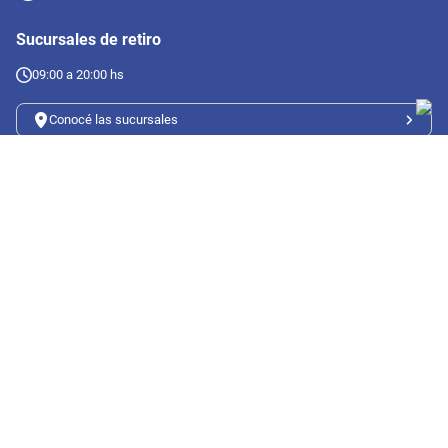
Sucursales de retiro
09:00 a 20:00 hs
Conocé las sucursales
Seguinos en redes
Suscribete a nuestro newsletter
Botón de arrepentimiento