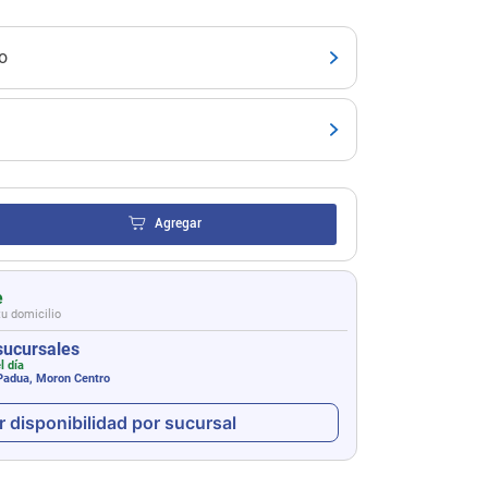
o
Agregar
e
tu domicilio
sucursales
l día
 Padua, Moron Centro
r disponibilidad por sucursal