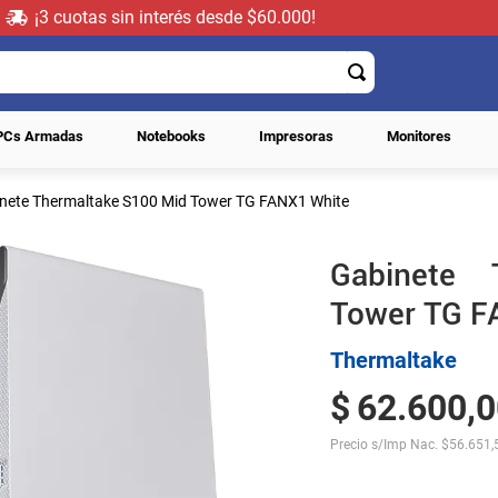
¡3 cuotas sin interés desde $60.000!
PCs Armadas
Notebooks
Impresoras
Monitores
nete Thermaltake S100 Mid Tower TG FANX1 White
Gabinete 
Tower TG F
Thermaltake
$
62
.
600
,
0
Precio s/Imp Nac.
$
56.651,