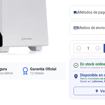
Métodos de pag
Medios de envío
－
＋
En stock onlin
Recibí tu compra en 
gura
Garantía Oficial
tus datos
12 meses
Disponible en 
Retiro inmediato
en e
Stock en:
Laferrere,
Ve