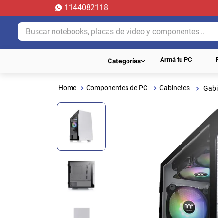
1144082118
Buscar notebooks, placas de video y componentes...
Armá tu PC
Categorías
Componentes de PC
Gabinetes
Gabi