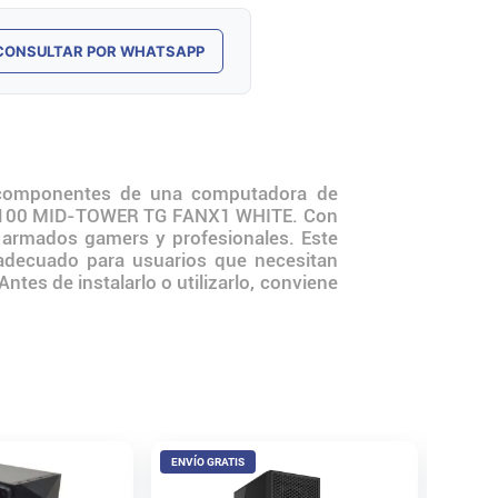
CONSULTAR POR WHATSAPP
 componentes de una computadora de
E S100 MID-TOWER TG FANX1 WHITE. Con
ra armados gamers y profesionales. Este
 adecuado para usuarios que necesitan
es de instalarlo o utilizarlo, conviene
ENVÍO GRATIS
Gabine