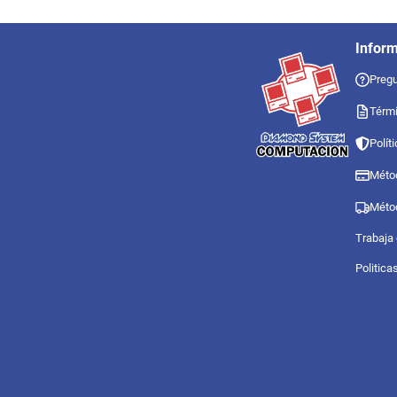
Infor
Pregu
Térmi
Polít
Méto
Méto
Trabaja
Politica