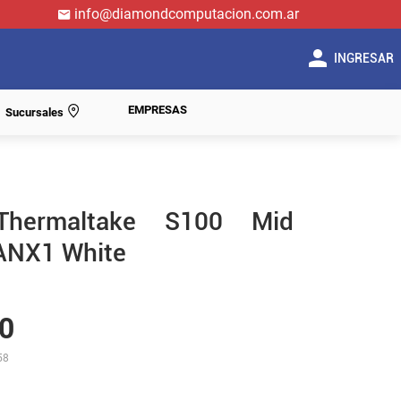
info@diamondcomputacion.com.ar
INGRESAR
EMPRESAS
Sucursales
Thermaltake S100 Mid
ANX1 White
0
58