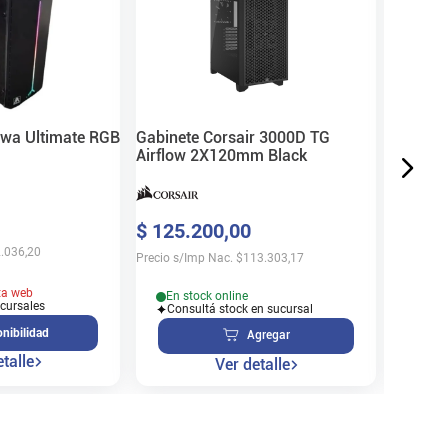
White
$
42
.
8
Precio s/
wa Ultimate RGB
Gabinete Corsair 3000D TG
Airflow 2X120mm Black
En s
$
125
.
200
,
00
Cons
.036,20
Precio s/Imp Nac.
$
113.303,17
ta web
En stock online
ucursales
Consultá stock en sucursal
nibilidad
Agregar
talle
Ver detalle