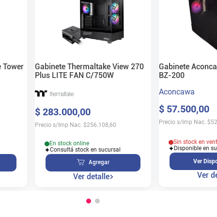
e Tower
Gabinete Thermaltake View 270
Gabinete Aconca
Plus LITE FAN C/750W
BZ-200
Aconcawa
$
57
.
500
,
00
$
283
.
000
,
00
Precio s/Imp Nac.
$
52
Precio s/Imp Nac.
$
256.108,60
Sin stock en ven
En stock online
Disponible en s
Consultá stock en sucursal
Ver Dispo
Agregar
Ver de
Ver detalle