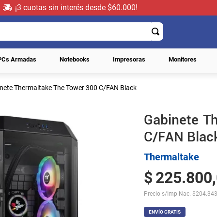
¡3 cuotas sin interés desde $60.000!
PCs Armadas
Notebooks
Impresoras
Monitores
nete Thermaltake The Tower 300 C/FAN Black
Gabinete T
C/FAN Blac
Thermaltake
$
225
.
800
,
Precio s/Imp Nac.
$
204.343
ENVÍO GRATIS