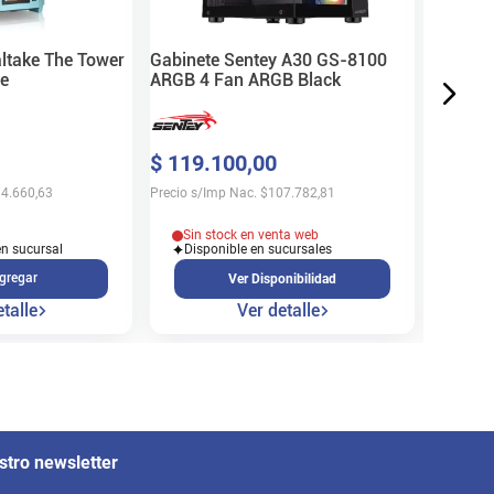
Precio s/
ltake The Tower
Gabinete Sentey A30 GS-8100
e
ARGB 4 Fan ARGB Black
Sin 
$
119
.
100
,
00
Disp
4.660,63
Precio s/Imp Nac.
$
107.782,81
Sin stock en venta web
en sucursal
Disponible en sucursales
gregar
Ver Disponibilidad
talle
Ver detalle
stro newsletter