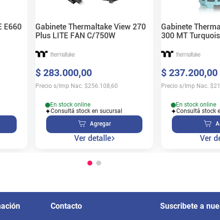
E E660
Gabinete Thermaltake View 270
Gabinete Therma
Plus LITE FAN C/750W
300 MT Turquois
$
283
.
000
,
00
$
237
.
200
,
00
Precio s/Imp Nac.
$
256.108,60
Precio s/Imp Nac.
$
21
En stock online
En stock online
Consultá stock en sucursal
Consultá stock 
Agregar
A
Ver detalle
Ver de
mación
Contacto
Suscribete a nue