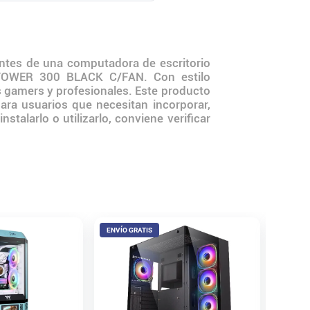
tes de una computadora de escritorio
 TOWER 300 BLACK C/FAN. Con estilo
s gamers y profesionales. Este producto
ara usuarios que necesitan incorporar,
alarlo o utilizarlo, conviene verificar
ENVÍO GRATIS
Gabinet
MESH 4
Antex
$
60
.
0