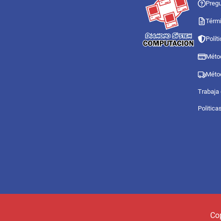
Pregu
Térmi
Polít
Méto
Méto
Trabaja
Politica
Co