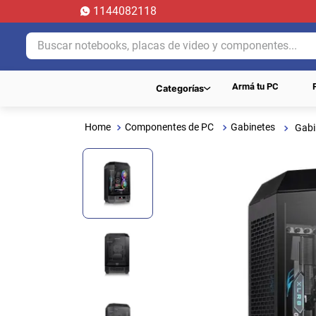
1144082118
Buscar notebooks, placas de video y componentes...
Armá tu PC
Categorías
Componentes de PC
Gabinetes
Gabi