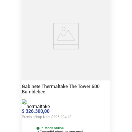
Gabinete Thermaltake The Tower 600
Bumblebee
$
326
.
300
,
00
Precio s/Imp Nac.
$
295.294,12
En stock online
Consultá stock en sucursal