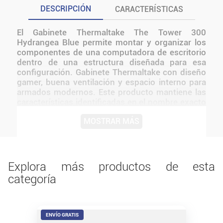
DESCRIPCIÓN
CARACTERÍSTICAS
El Gabinete Thermaltake The Tower 300
Hydrangea Blue permite montar y organizar los
componentes de una computadora de escritorio
dentro de una estructura diseñada para esa
configuración. Gabinete Thermaltake con diseño
gamer, buena ventilación y espacio interno para
armados modernos. Este producto mantiene las
características identificadas en el nombre exacto
del modelo. Resulta adecuado para usuarios que
MOSTRAR MÁS
necesitan incorporar, reemplazar o ampliar un
componente sin sumar funciones que no estén
confirmadas. Antes de instalarlo o utilizarlo,
conviene verificar medidas, conexiones,
alimentación y compatibilidad con el resto del
Explora más productos de esta
equipo.
categoría
ENVÍO GRATIS