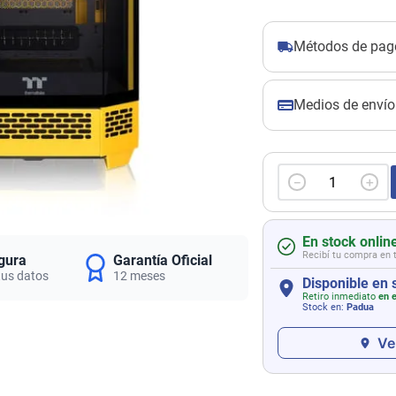
Métodos de pag
Medios de envío
－
＋
En stock onlin
Recibí tu compra en 
gura
Garantía Oficial
tus datos
12 meses
Disponible en 
Retiro inmediato
en e
Stock en:
Padua
Ve