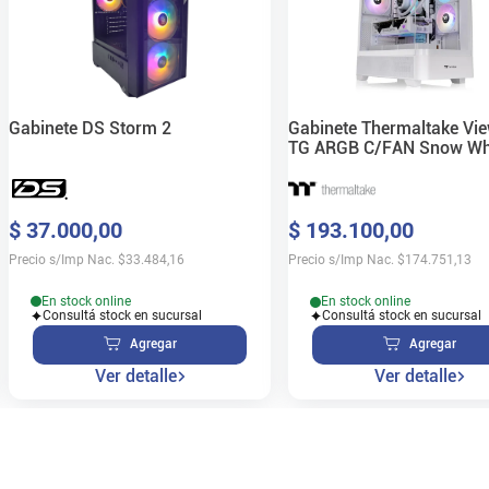
Gabinete DS Storm 2
Gabinete Thermaltake Vi
TG ARGB C/FAN Snow Wh
$
37
.
000
,
00
$
193
.
100
,
00
Precio s/Imp Nac.
$
33.484,16
Precio s/Imp Nac.
$
174.751,13
En stock online
En stock online
Consultá stock en sucursal
Consultá stock en sucursal
Agregar
Agregar
Ver detalle
Ver detalle