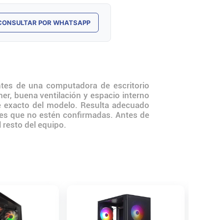
CONSULTAR POR WHATSAPP
tes de una computadora de escritorio
r, buena ventilación y espacio interno
e exacto del modelo. Resulta adecuado
nes que no estén confirmadas. Antes de
l resto del equipo.
Gabinet
TG X2 