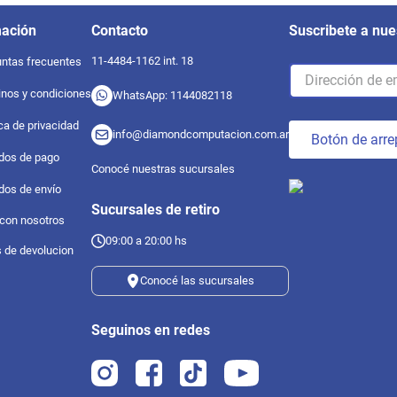
mación
Contacto
Suscribete a nue
11-4484-1162 int. 18
ntas frecuentes
nos y condiciones
WhatsApp: 1144082118
ica de privacidad
info@diamondcomputacion.com.ar
Botón de arre
dos de pago
Conocé nuestras sucursales
dos de envío
Sucursales de retiro
 con nosotros
09:00 a 20:00 hs
s de devolucion
Conocé las sucursales
Seguinos en redes