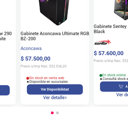
Gabinete Sentey
Black
ew 290
Gabinete Aconcawa Ultimate RGB
ite
BZ-200
Aconcawa
$
57
.
600
,
00
$
57
.
500
,
00
Precio s/Imp Nac.
$
52
Precio s/Imp Nac.
$
52.036,20
En stock online
Sin stock en venta web
Consultá stock 
Disponible en sucursales
A
Ver Disponibilidad
Ver de
Ver detalle