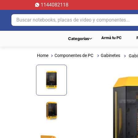
1144082118
Buscar notebooks, placas de video y componentes...
Armá tu PC
Categorías
Componentes de PC
Gabinetes
Gabi