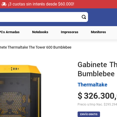
¡3 cuotas sin interés desde $60.000!
PCs Armadas
Notebooks
Impresoras
Monitores
nete Thermaltake The Tower 600 Bumblebee
Gabinete T
Bumblebee
Thermaltake
$
326
.
300
,
Precio s/Imp Nac.
$
295.294
ENVÍO GRATIS