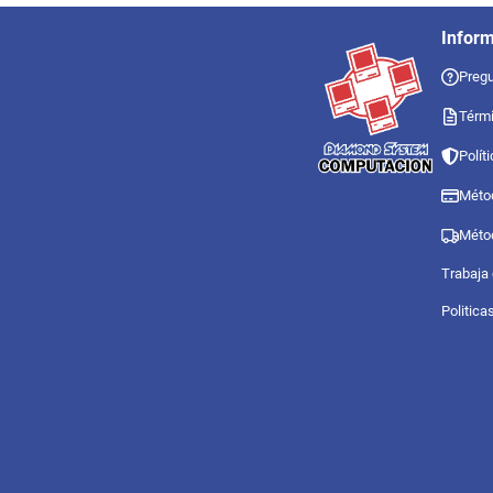
Infor
Pregu
Térmi
Polít
Méto
Méto
Trabaja
Politica