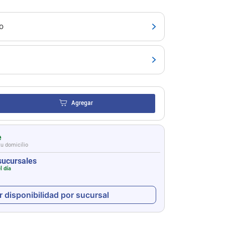
o
Agregar
e
tu domicilio
sucursales
l día
r disponibilidad por sucursal