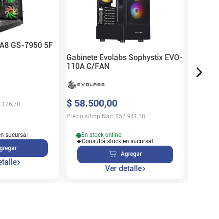
$
53
.
9
 A8 GS-7950 5F
Precio s/
Gabinete Evolabs Sophystix EVO-
110A C/FAN
En s
$
58
.
500
,
00
.126,70
Cons
Precio s/Imp Nac.
$
52.941,18
En stock online
en sucursal
Consultá stock en sucursal
gregar
Agregar
talle
Ver detalle