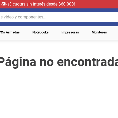
¡3 cuotas sin interés desde $60.000!
video y componentes...
PCs Armadas
Notebooks
Impresoras
Monitores
Página no encontrad