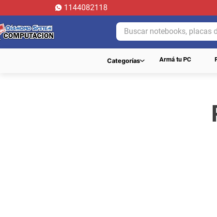
1144082118
Buscar notebooks, placas de 
Armá tu PC
Categorías