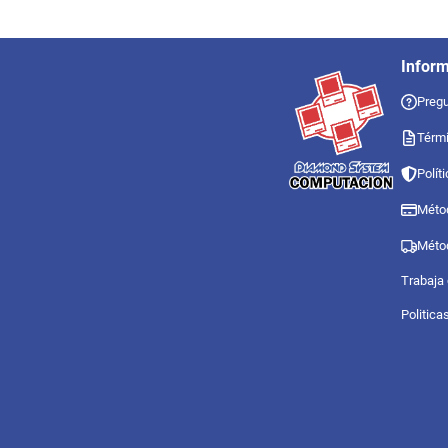
Infor
Pregu
Térmi
Polít
Méto
Méto
Trabaja
Politica