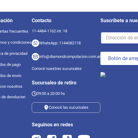
mación
Contacto
Suscribete a nue
11-4484-1162 int. 18
ntas frecuentes
nos y condiciones
WhatsApp: 1144082118
ica de privacidad
info@diamondcomputacion.com.ar
Botón de arre
dos de pago
Conocé nuestras sucursales
dos de envío
Sucursales de retiro
 con nosotros
09:00 a 20:00 hs
s de devolucion
Conocé las sucursales
Seguinos en redes