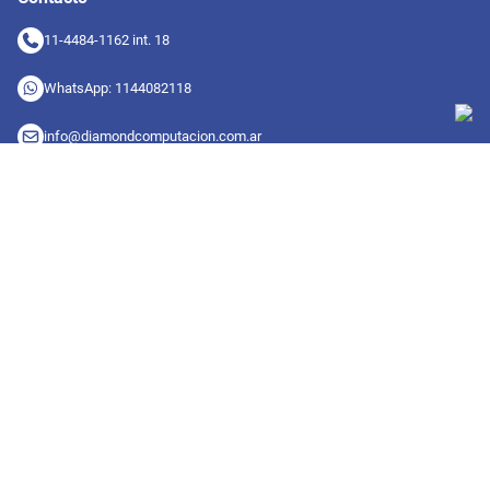
11-4484-1162 int. 18
WhatsApp: 1144082118
info@diamondcomputacion.com.ar
Sucursales de retiro
09:00 a 20:00 hs
Conocé las sucursales
Seguinos en redes
Suscribete a nuestro newsletter