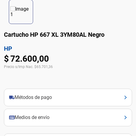
Cartucho HP 667 XL 3YM80AL Negro
HP
$
72
.
600
,
00
Precio s/Imp Nac.
$
65.701,36
Métodos de pago
Medios de envío