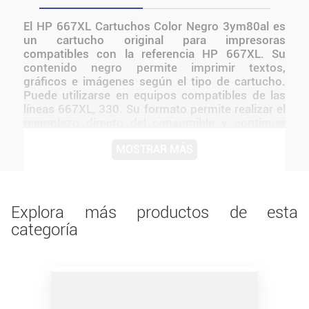
El HP 667XL Cartuchos Color Negro 3ym80al es
un cartucho original para impresoras
compatibles con la referencia HP 667XL. Su
contenido negro permite imprimir textos,
gráficos e imágenes según el tipo de cartucho.
Puede utilizarse en equipos compatibles de las
líneas 667XL, 330. Su formato permite realizar el
reemplazo directo del consumible y continuar
con trabajos escolares, documentos
MOSTRAR MÁS
administrativos, impresiones domésticas o
material comercial. Como cartucho original HP,
conserva la identificación y configuración
propias del fabricante.
Explora más productos de esta
categoría