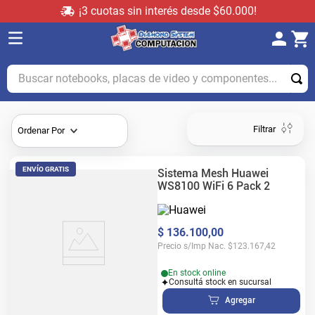
¡3 cuotas sin interés desde $60.000!
Buscar notebooks, placas de video y componentes...
Filtrar
Ordenar Por
ENVÍO GRATIS
Sistema Mesh Huawei
WS8100 WiFi 6 Pack 2
$
136
.
100
,
00
Precio s/Imp Nac.
$
123.167,42
En stock online
Consultá stock en sucursal
Agregar