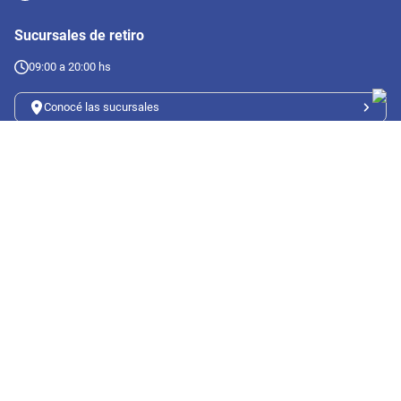
Sucursales de retiro
09:00 a 20:00 hs
Conocé las sucursales
Seguinos en redes
Suscribete a nuestro newsletter
Botón de arrepentimiento