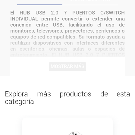
El HUB USB 2.0 7 PUERTOS C/SWITCH
INDIVIDUAL permite convertir o extender una
conexión entre USB, facilitando el uso de
monitores, televisores, proyectores, periféricos o
equipos de red compatibles. Su formato ayuda a
reutilizar dispositivos con interfaces diferentes
en escritorios, oficinas, aulas o espacios de
entretenimiento. El HUB USB 2.0 7 PUERTOS
C/SWITCH INDIVIDUAL está pensado para
MOSTRAR MÁS
brindar una solución práctica y confiable en
tareas de carga, conectividad o uso cotidiano,
ofreciendo compatibilidad y funcionamiento
estable
Explora más productos de esta
categoría