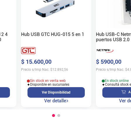
2 4
Hub USB GTC HUG-015 5 en 1
Hub USB-C Net
0
puertos USB 2.0
$
15
.
600
,
00
$
5900
,
00
Precio s/Imp Nac.
$
12.892,56
Precio s/Imp Nac.
$
4.
Sin stock en venta web
En stock online
Disponible en sucursales
Consultá stock 
A
Ver Disponibilidad
Ver detalle
Ver de