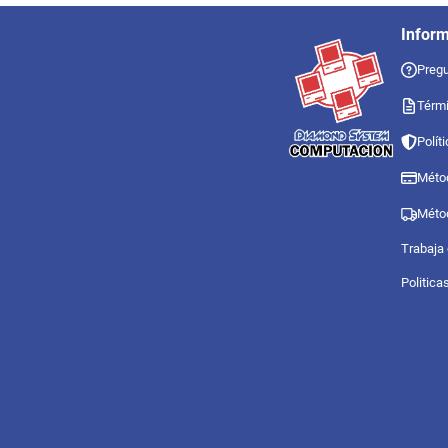
Infor
Pregu
Térmi
Polít
Méto
Méto
Trabaja
Politica