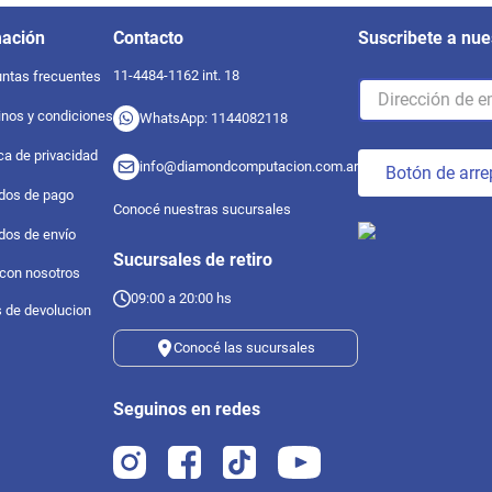
mación
Contacto
Suscribete a nue
11-4484-1162 int. 18
ntas frecuentes
nos y condiciones
WhatsApp: 1144082118
ica de privacidad
info@diamondcomputacion.com.ar
Botón de arre
dos de pago
Conocé nuestras sucursales
dos de envío
Sucursales de retiro
 con nosotros
09:00 a 20:00 hs
s de devolucion
Conocé las sucursales
Seguinos en redes