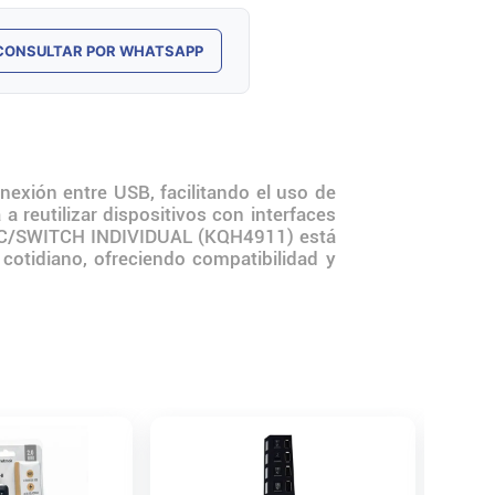
CONSULTAR POR WHATSAPP
ión entre USB, facilitando el uso de
a reutilizar dispositivos con interfaces
TOS C/SWITCH INDIVIDUAL (KQH4911) está
cotidiano, ofreciendo compatibilidad y
Hub Tip
1 USB 