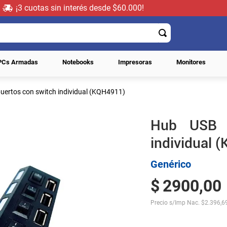
¡3 cuotas sin interés desde $60.000!
PCs Armadas
Notebooks
Impresoras
Monitores
uertos con switch individual (KQH4911)
Hub USB 
individual 
Genérico
$
2900
,
00
Precio s/Imp Nac.
$
2.396,6