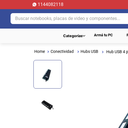
1144082118
Buscar notebooks, placas de video y componentes...
Armá tu PC
Categorías
Conectividad
Hubs USB
Hub USB 4 p