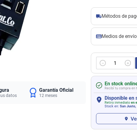
Métodos de pag
Medios de envío
－
＋
En stock onlin
Recibí tu compra en 
gura
Garantía Oficial
tus datos
12 meses
Disponible en 
Retiro inmediato
en e
Stock en:
San Justo,
Ve