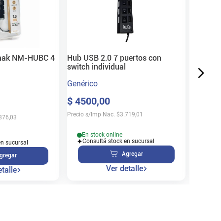
Genéric
$
580
Precio s/
mak NM-HUBC 4
Hub USB 2.0 7 puertos con
switch individual
Genérico
$
4500
,
00
En s
Cons
Precio s/Imp Nac.
$
3.719,01
876,03
En stock online
Consultá stock en sucursal
en sucursal
Agregar
gregar
Ver detalle
talle