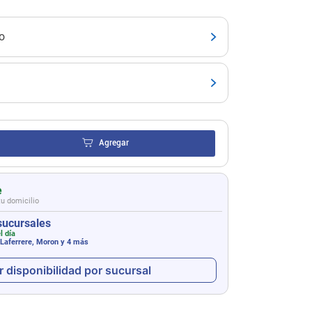
o
Agregar
e
tu domicilio
sucursales
l día
 Laferrere, Moron
y 4 más
r disponibilidad por sucursal