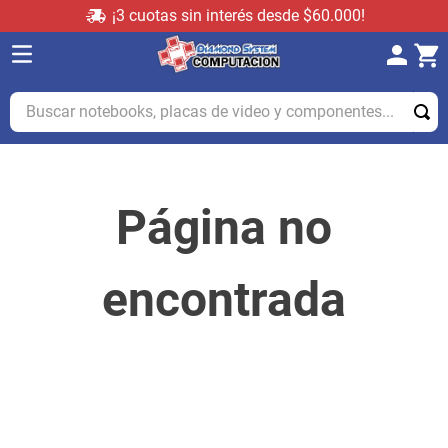
¡3 cuotas sin interés desde $60.000!
Buscar notebooks, placas de video y componentes...
Página no
encontrada