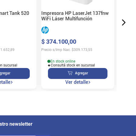
Precio s/
art Tank 520
Impresora HP LaserJet 137fnw
WiFi Láser Multifunción
Sin 
$
374
.
100
,
00
Disp
1.652,89
Precio s/Imp Nac.
$
309.173,55
En stock online
en sucursal
Consultá stock en sucursal
gregar
Agregar
talle
Ver detalle
stro newsletter