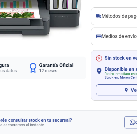
Métodos de pag
Medios de envío
Sin stock en v
gura
Garantía Oficial
Disponible en 
tus datos
12 meses
Retiro inmediato
en e
Stock en:
Moron Cen
Ve
rés consultar stock en tu sucursal?
te asesoramos al instante.