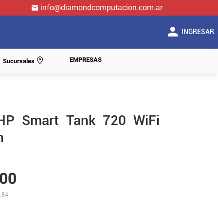
info@diamondcomputacion.com.ar
INGRESAR
EMPRESAS
Sucursales
HP Smart Tank 720 WiFi
n
00
,84