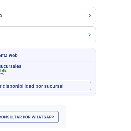
o
enta web
sucursales
l día
tro
r disponibilidad por sucursal
CONSULTAR POR WHATSAPP