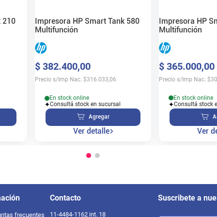
Impresora HP Sm
 210
Impresora HP Smart Tank 580
Multifunción
Multifunción
$
365
.
000
,
00
$
382
.
400
,
00
Precio s/Imp Nac.
$
30
Precio s/Imp Nac.
$
316.033,06
En stock online
En stock online
Consultá stock 
Consultá stock en sucursal
A
Agregar
Ver de
Ver detalle
mación
Contacto
Suscribete a nue
11-4484-1162 int. 18
ntas frecuentes