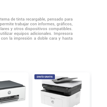
tema de tinta recargable, pensado para
ermite trabajar con informes, gráficos,
ulares y otros dispositivos compatibles.
tilizar equipos adicionales. Impresora
a con la impresión a doble cara y hasta
ENVÍO GRATIS
ENVÍO 
Impreso
Wifi Mu
$
595
.