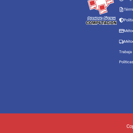
Térmi
Polít
Méto
Méto
Trabaja
Politica
Co