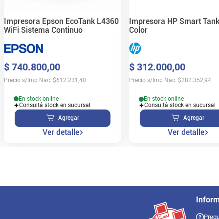
Impresora Epson EcoTank L4360
Impresora HP Smart Tank
WiFi Sistema Continuo
Color
$
740
.
800
,
00
$
312
.
000
,
00
Precio s/Imp Nac.
$
612.231,40
Precio s/Imp Nac.
$
282.352,94
En stock online
En stock online
Consultá stock en sucursal
Consultá stock en sucursal
Agregar
Agregar
Ver detalle
Ver detalle
Infor
Pregu