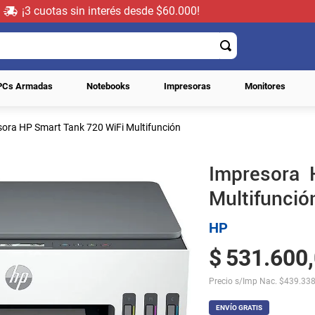
¡3 cuotas sin interés desde $60.000!
PCs Armadas
Notebooks
Impresoras
Monitores
ora HP Smart Tank 720 WiFi Multifunción
Impresora 
Multifunció
HP
$
531
.
600
,
Precio s/Imp Nac.
$
439.338
ENVÍO GRATIS