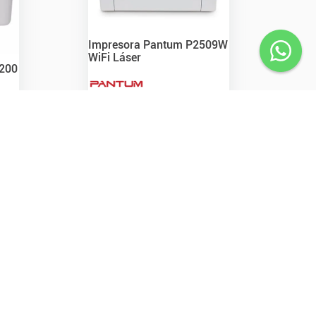
Impresora Pantum P2509W
WiFi Láser
1200
$
178
.
200
,
00
Precio s/Imp Nac.
$
161.266,97
En stock online
Consultá stock en sucursal
Agregar
Ver detalle