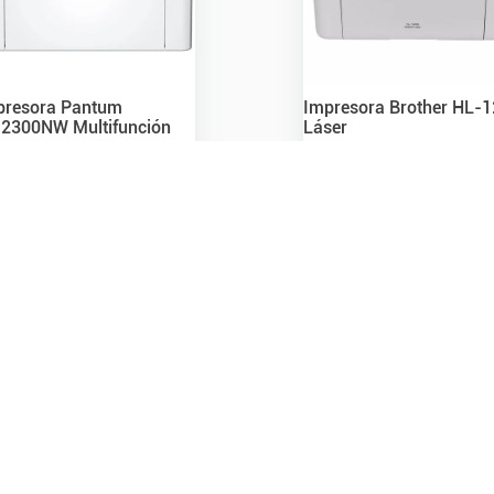
presora Pantum
Impresora Brother HL-
2300NW Multifunción
Láser
266
.
800
,
00
$
204
.
400
,
00
cio s/Imp Nac.
$
220.495,87
Precio s/Imp Nac.
$
184.977,38
 stock online
En stock online
nsultá stock en sucursal
Consultá stock en sucursal
Agregar
Agregar
Ver detalle
Ver detalle