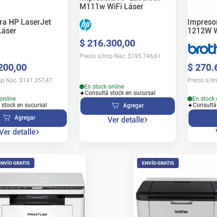
M111w WiFi Láser
ra HP LaserJet
Impreso
áser
1212W W
$
216
.
300
,
00
Precio s/Imp Nac.
$
195.746,61
200
,
00
$
270
.
mp Nac.
$
141.357,47
Precio s/I
En stock online
Consultá stock en sucursal
online
En stock 
 stock en sucursal
Consultá
Agregar
Agregar
Ver detalle
Ver detalle
ENVÍO GRATIS
ENVÍO GRATIS