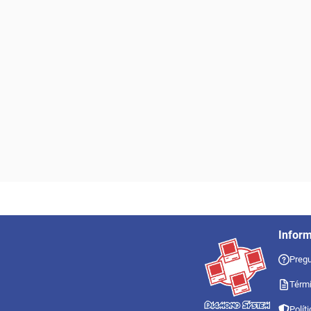
Infor
Pregu
Térmi
Polít