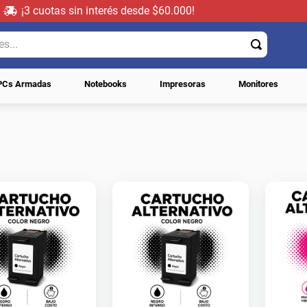
¡3 cuotas sin interés desde $60.000!
..
PCs Armadas
Notebooks
Impresoras
Monitores