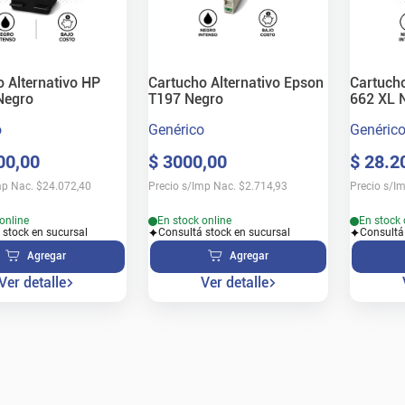
 Alternativo HP
Cartucho Alternativo Epson
Cartucho
Negro
T197 Negro
662 XL 
o
Genérico
Genéric
00
,
00
$
3000
,
00
$
28
.
2
mp Nac.
$
24.072,40
Precio s/Imp Nac.
$
2.714,93
Precio s/I
online
En stock online
En stock 
 stock en sucursal
Consultá stock en sucursal
Consultá
Agregar
Agregar
Ver detalle
Ver detalle