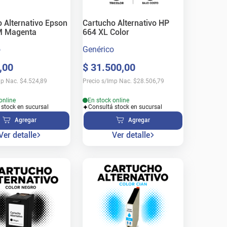
 Alternativo Epson
Cartucho Alternativo HP
M Magenta
664 XL Color
o
Genérico
,
00
$
31
.
500
,
00
mp Nac.
$
4.524,89
Precio s/Imp Nac.
$
28.506,79
online
En stock online
 stock en sucursal
Consultá stock en sucursal
Agregar
Agregar
Ver detalle
Ver detalle