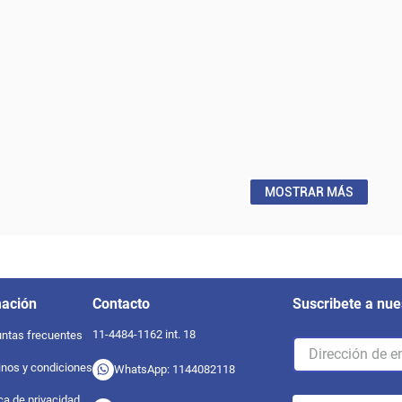
MOSTRAR MÁS
mación
Contacto
Suscribete a nue
11-4484-1162 int. 18
ntas frecuentes
nos y condiciones
WhatsApp: 1144082118
ica de privacidad