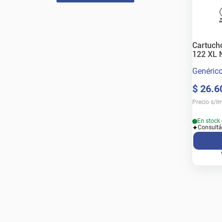
Cartucho
122 XL 
Genéric
$
26
.
6
Precio s/I
En stock 
Consultá