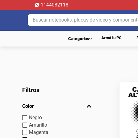
1144082118
Buscar notebooks, placas de video y componentes.
Armá tu PC
Categorías
Filtros
Color
Negro
Amarillo
Magenta