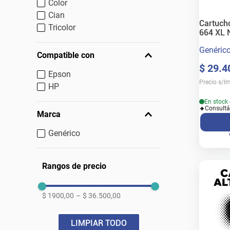
Color
Cian
Cartucho
Tricolor
664 XL 
Genéric
Compatible con
$
29
.
4
Epson
Precio s/I
HP
En stock 
Consultá
Marca
Genérico
Rangos de precio
$ 1900,00
–
$ 36.500,00
LIMPIAR TODO