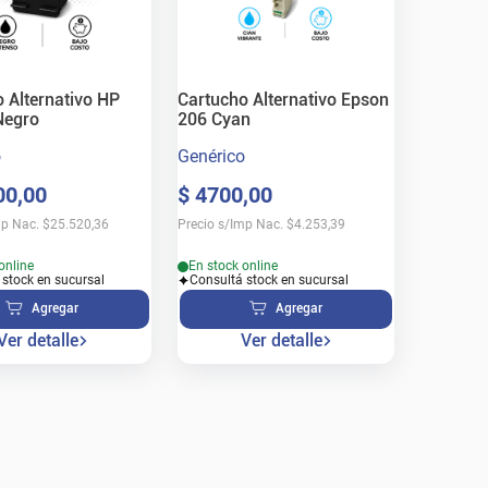
 Alternativo HP
Cartucho Alternativo Epson
Negro
206 Cyan
o
Genérico
00
,
00
$
4700
,
00
mp Nac.
$
25.520,36
Precio s/Imp Nac.
$
4.253,39
online
En stock online
 stock en sucursal
Consultá stock en sucursal
Agregar
Agregar
Ver detalle
Ver detalle