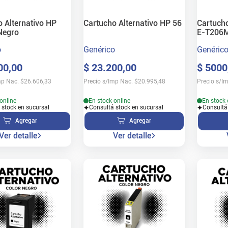
 Alternativo HP
Cartucho Alternativo HP 56
Cartucho
Negro
E-T206
o
Genérico
Genéric
00
,
00
$
23
.
200
,
00
$
5000
mp Nac.
$
26.606,33
Precio s/Imp Nac.
$
20.995,48
Precio s/I
online
En stock online
En stock 
 stock en sucursal
Consultá stock en sucursal
Consultá
Agregar
Agregar
Ver detalle
Ver detalle