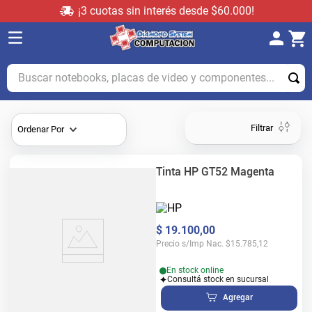
¡3 cuotas sin interés desde $60.000!
Buscar notebooks, placas de video y componentes...
Filtrar
Ordenar Por
Tinta HP GT52 Magenta
$
19
.
100
,
00
Precio s/Imp Nac.
$
15.785,12
En stock online
Consultá stock en sucursal
Agregar