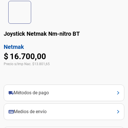
Joystick Netmak Nm-nitro BT
Netmak
$
16
.
700
,
00
Precio s/Imp Nac.
$
13.801,65
Métodos de pago
Medios de envío