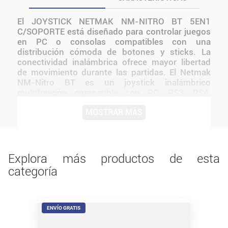
El JOYSTICK NETMAK NM-NITRO BT 5EN1
C/SOPORTE está diseñado para controlar juegos
en PC o consolas compatibles con una
distribución cómoda de botones y sticks. La
conectividad inalámbrica ofrece mayor libertad
de movimiento durante las partidas. El Netmak
NM-Nitro BT es un joystick inalámbrico
multifunción compatible con PC, PS3, PS4,
Android y Nintendo Switch , ideal para quienes
MOSTRAR MÁS
buscan un solo control para múltiples
plataformas Su batería recargable por USB y su
diseño ergonómico completan un combo
equilibrado entre rendimiento y comodidad El
diseño de Netmak mantiene una presentación
Explora más productos de esta
coherente con la línea y facilita integrarlo a
categoría
distintos tipos de setups.
ENVÍO GRATIS