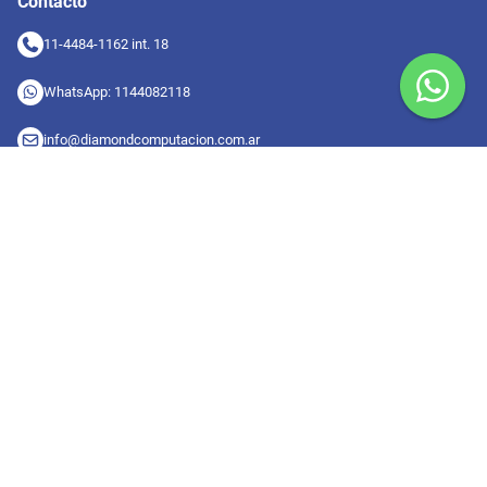
Contacto
11-4484-1162 int. 18
WhatsApp: 1144082118
info@diamondcomputacion.com.ar
Sucursales de retiro
09:00 a 20:00 hs
Conocé las sucursales
Seguinos en redes
Suscribete a nuestro newsletter