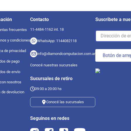
mación
Contacto
Suscribete a nue
11-4484-1162 int. 18
ntas frecuentes
nos y condiciones
WhatsApp: 1144082118
ica de privacidad
info@diamondcomputacion.com.ar
Botón de arre
dos de pago
Conocé nuestras sucursales
dos de envío
Sucursales de retiro
 con nosotros
09:00 a 20:00 hs
s de devolucion
Conocé las sucursales
Seguinos en redes