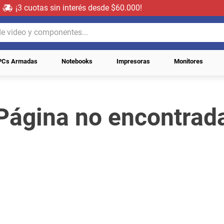
¡3 cuotas sin interés desde $60.000!
video y componentes...
PCs Armadas
Notebooks
Impresoras
Monitores
Página no encontrad