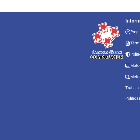
Infor
Pregu
Térmi
Polít
Méto
Méto
Trabaja
Politica