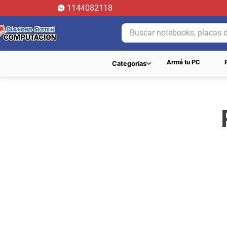
1144082118
Buscar notebooks, placas de 
Armá tu PC
Categorías