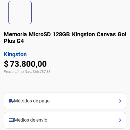
Memoria MicroSD 128GB Kingston Canvas Go!
Plus G4
Kingston
$
73
.
800
,
00
Precio s/Imp Nac.
$
66.787,33
Métodos de pago
Medios de envío