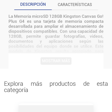
DESCRIPCIÓN
CARACTERÍSTICAS
La Memoria microSD 128GB Kingston Canvas Go!
Plus G4 es una tarjeta de memoria compacta
desarrollada para ampliar el almacenamiento de
dispositivos compatibles. Con una capacidad de
128GB, permite guardar fotografías, videos,
documentos y aplicaciones según las
posibilidades del equipo donde se utilice. Este
modelo de Kingston resulta apropiado para
usuarios que buscan sumar espacio en cámaras,
MOSTRAR MÁS
teléfonos, tablets u otros dispositivos que
admitan formato microSD. Una solución práctica
para organizar contenido y mantener archivos
disponibles en un soporte pequeño, fácil de
transportar y reconocido por su modelo Canvas
Explora más productos de esta
Go! Plus G4.
categoría