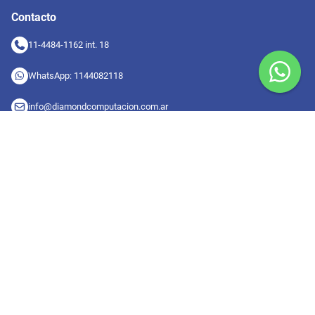
Contacto
11-4484-1162 int. 18
WhatsApp: 1144082118
info@diamondcomputacion.com.ar
Sucursales de retiro
09:00 a 20:00 hs
Conocé las sucursales
Seguinos en redes