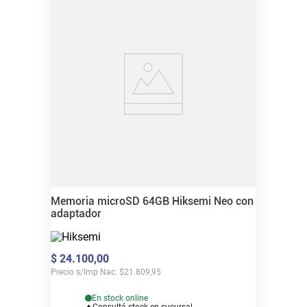
Memoria microSD 64GB Hiksemi Neo con
adaptador
$
24
.
100
,
00
Precio s/Imp Nac.
$
21.809,95
En stock online
Consultá stock en sucursal