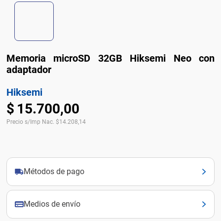
Memoria microSD 32GB Hiksemi Neo con
adaptador
Hiksemi
$
15
.
700
,
00
Precio s/Imp Nac.
$
14.208,14
Métodos de pago
Medios de envío