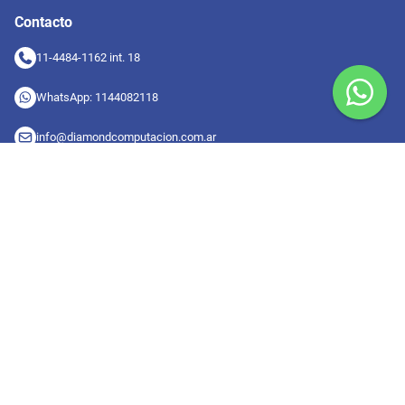
Contacto
11-4484-1162 int. 18
WhatsApp: 1144082118
info@diamondcomputacion.com.ar
Sucursales de retiro
09:00 a 20:00 hs
Conocé las sucursales
Seguinos en redes