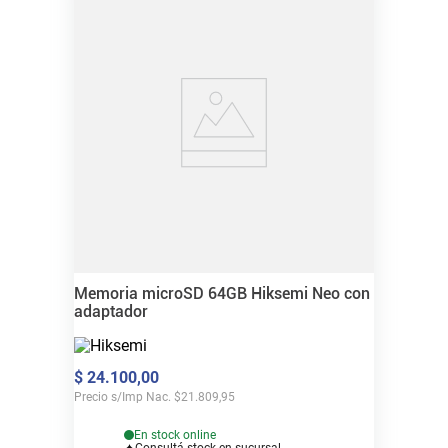
Memoria microSD 64GB Hiksemi Neo con
adaptador
$
24
.
100
,
00
Precio s/Imp Nac.
$
21.809,95
En stock online
Consultá stock en sucursal