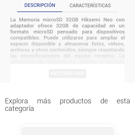
DESCRIPCIÓN
CARACTERÍSTICAS
La Memoria microSD 32GB Hiksemi Neo con
adaptador ofrece 32GB de capacidad en un
formato microSD pensado para dispositivos
compatibles. Puede utilizarse para ampliar el
espacio disponible y almacenar fotos, videos,
archivos y otros contenidos, siempre respetando
las especificaciones del equipo receptor. La
propuesta de Hiksemi se orienta a quienes
necesitan una memoria compacta y removible
MOSTRAR MÁS
para uso cotidiano. Además, incorpora adaptador
incluido, según la configuración indicada para
este modelo. Por su identificación Neo con
adaptador, resulta sencillo diferenciar esta
versión dentro de la línea y seleccionar la
Explora más productos de esta
capacidad adecuada para cada necesidad.
categoría