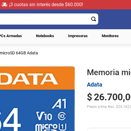
¡3 cuotas sin interés desde $60.000!
PCs Armadas
Notebooks
Impresoras
Monitores
microSD 64GB Adata
Memoria mi
Adata
$
26
.
700
,
0
Precio s/Imp Nac.
$
24.162,