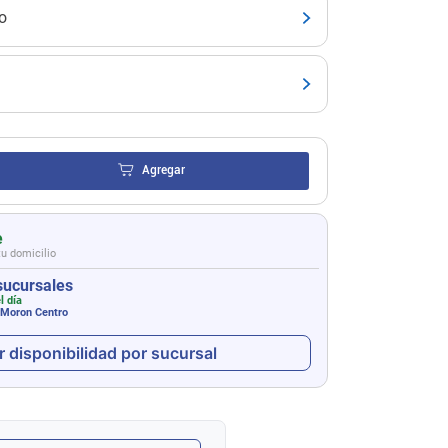
o
Agregar
e
tu domicilio
sucursales
l día
 Moron Centro
r disponibilidad por sucursal