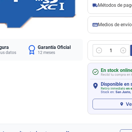
Métodos de pag
Medios de envío
gura
Garantía Oficial
－
＋
tus datos
12 meses
En stock onlin
Recibí tu compra en 
Disponible en 
Retiro inmediato
en e
Stock en:
San Justo,
Ve