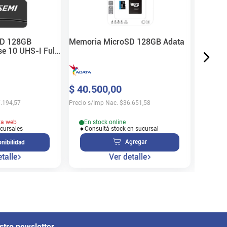
$
26
.
7
Precio s/
SD 128GB
Memoria MicroSD 128GB Adata
e 10 UHS-I Full
 Agua
En s
$
40
.
500
,
00
Cons
.194,57
Precio s/Imp Nac.
$
36.651,58
ta web
En stock online
ucursales
Consultá stock en sucursal
Agregar
nibilidad
talle
Ver detalle
stro newsletter