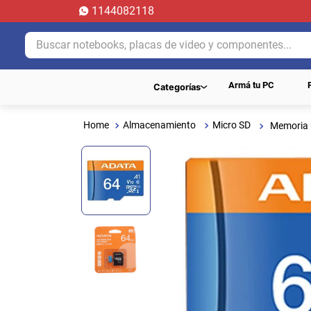
1144082118
Buscar notebooks, placas de video y componentes...
Armá tu PC
Categorías
Almacenamiento
Micro SD
Memoria 