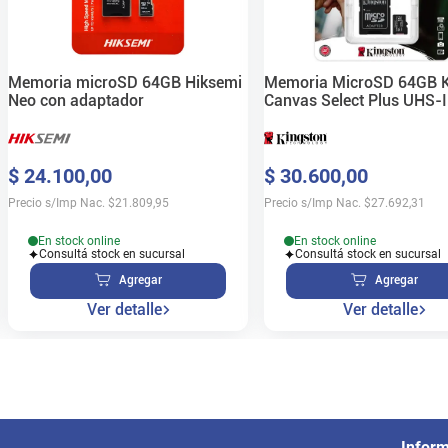
Memoria microSD 64GB Hiksemi
Memoria MicroSD 64GB K
Neo con adaptador
Canvas Select Plus UHS-
$
24
.
100
,
00
$
30
.
600
,
00
Precio s/Imp Nac.
$
21.809,95
Precio s/Imp Nac.
$
27.692,31
En stock online
En stock online
Consultá stock en sucursal
Consultá stock en sucursal
Agregar
Agregar
Ver detalle
Ver detalle
Infor