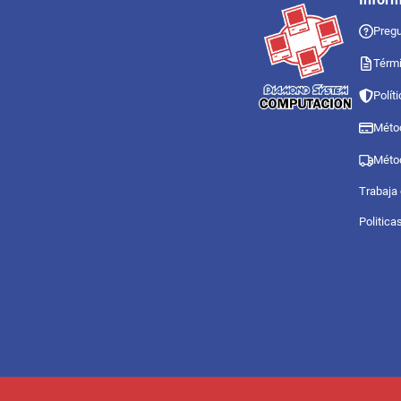
Pregu
Térmi
Polít
Méto
Méto
Trabaja
Politica