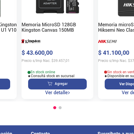
Memoria micro
ingston
Memoria MicroSD 128GB
Hiksemi Neo Clas
I U1 V10
Kingston Canvas 150MB
HD Resistente al
$
41
.
100
,
00
$
43
.
600
,
00
Precio s/Imp Nac.
$
37
Precio s/Imp Nac.
$
39.457,01
Sin stock en ven
En stock online
Disponible en s
Consultá stock en sucursal
Agregar
Ver Dispo
Ver de
Ver detalle
mación
Contacto
Suscribete a nue